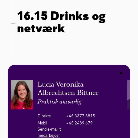
16.15 Drinks og
netværk
Lucia Veronika
Albrechtsen-Bittner
Praktisk ansvarlig
Direkte
+45 3377 3815
Mobil
+45 2489 6791
Send e-mail til
medarbejder