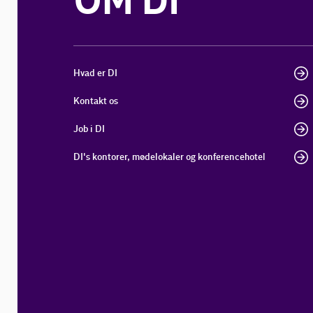
OM DI
Hvad er DI
Kontakt os
Job i DI
DI's kontorer, mødelokaler og konferencehotel