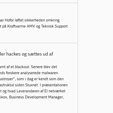
r Hofor løftet sikkerheden omkring
ist på Kraftvarme AMV og Teknisk Support
er hackes og sættes ud af
mt af et blackout. Senere blev det
heds forskere analyserede malwaren
ustroyer”, som i dag er kendt som den
astruktur siden Stuxnet. I præsentationen
bet og hvad Leverandøren af El netværket
chikov, Business Development Manager,