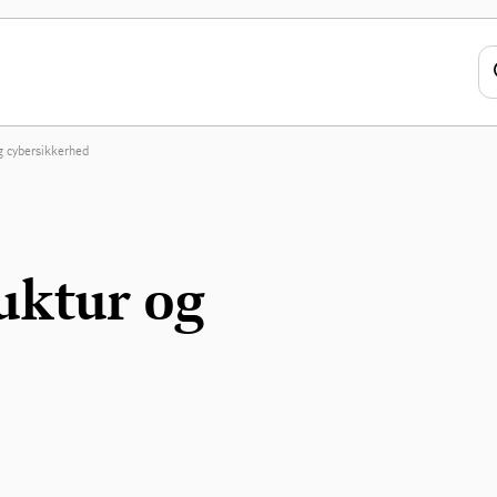
og cybersikkerhed
ruktur og
d