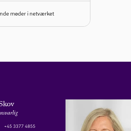
ende møder i netværket
Skov
nsvarlig
+45 3377 4855