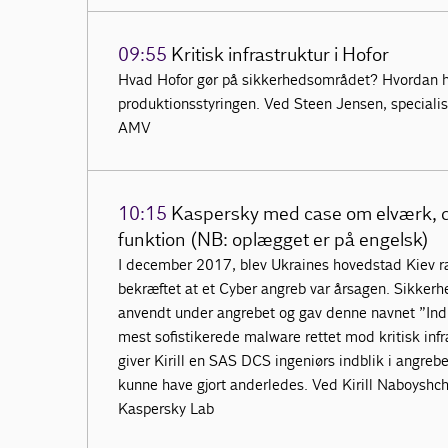
09:55
Kritisk infrastruktur i Hofor
Hvad Hofor gør på sikkerhedsområdet? Hvordan ha
produktionsstyringen. Ved Steen Jensen, special
AMV
10:15
Kaspersky med case om elværk, d
funktion (NB: oplægget er på engelsk)
I december 2017, blev Ukraines hovedstad Kiev ra
bekræftet at et Cyber angreb var årsagen. Sikker
anvendt under angrebet og gav denne navnet ”Ind
mest sofistikerede malware rettet mod kritisk infr
giver Kirill en SAS DCS ingeniørs indblik i angre
kunne have gjort anderledes. Ved Kirill Naboysh
Kaspersky Lab