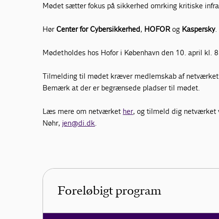
Mødet sætter fokus på sikkerhed omrking kritiske infra
Hør
Center for Cybersikkerhed
,
HOFOR
og
Kaspersky
.
Mødet holdes hos Hofor i København den 10. april kl. 
Tilmelding til mødet kræver medlemskab af netværket
Bemærk at der er begrænsede pladser til mødet.
Læs mere om netværket
her
, og tilmeld dig netværket 
Nøhr,
jen@di.dk
.
Foreløbigt program