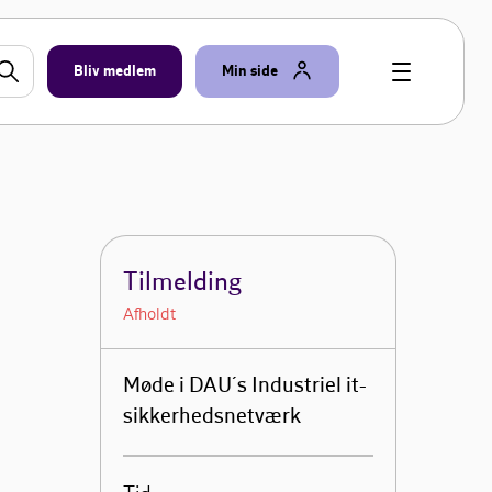
Bliv medlem
Min side
Tilmelding
Afholdt
Møde i DAU´s Industriel it-
sikkerhedsnetværk