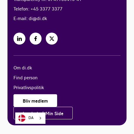
Telefon: +45 3377 3377
E-mail:
di@di.dk
Om di.dk
Find person
Privatlivspolitik
Bliv medlem
Log ind på Min Side
DA