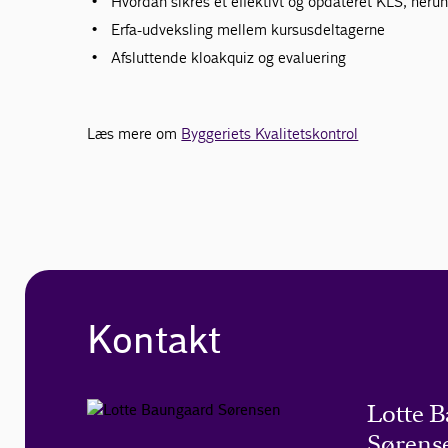
Hvordan sikres et effektivt og opdateret KLS, herun
Erfa-udveksling mellem kursusdeltagerne
Afsluttende kloakquiz og evaluering
Læs mere om
Byggeriets Kvalitetskontrol
Kontakt
Lotte 
Sørens