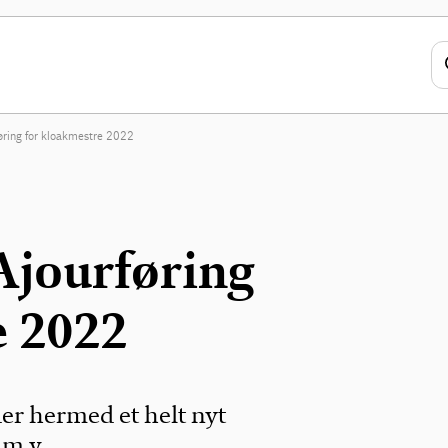
føring for kloakmestre 2022
 Ajourføring
e 2022
er hermed et helt nyt
 m.v.