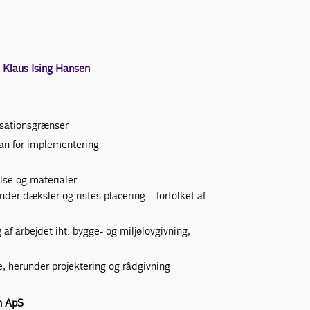
m
Klaus Ising Hansen
isationsgrænser
lan for implementering
lse og materialer
der dæksler og ristes placering – fortolket af
 arbejdet iht. bygge- og miljølovgivning,
, herunder projektering og rådgivning
en ApS