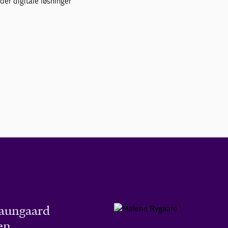
der digitale løsninger
Baungaard
en