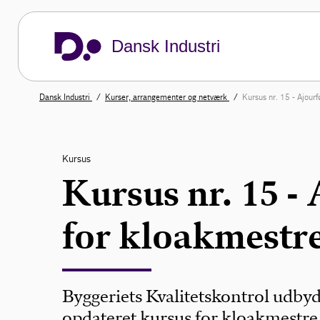
Dansk Industri
Dansk Industri
Kurser, arrangementer og netværk
Kursus nr. 15 - Ajour
Kursus
Kursus nr. 15 -
for kloakmestr
Byggeriets Kvalitetskontrol udbyd
opdateret kursus for kloakmestre