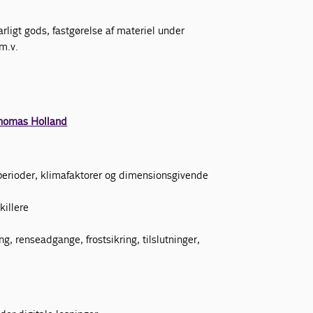
farligt gods, fastgørelse af materiel under
 m.v.
homas Holland
esperioder, klimafaktorer og dimensionsgivende
killere
ing, renseadgange, frostsikring, tilslutninger,