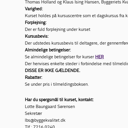
Thomas Holland og Klaus Ising Hansen, Byggeriets Kva
Varighed:
Kurset holdes på kursuscentre som et dagskursus fra kl
Forplejning:
Der er fuld forplejning under kurset
Kursusbevis:
Der udstedes kursusbevis til deltagere, der gennemfør
Almindelige betingelser:
Se almindelige betingelser for kurser
HER
Der henvises enkelte steder i forbindelse med tilmeldi
DISSE ER IKKE GÆLDENDE.
Rabatter:
Se under pris i tilmeldingsboksen.
Har du spørgsmål til kurset, kontakt:
Lotte Baungaard Sørensen
Sekretær
lbs@byggekvalitet.dk
Tlf.: 7216 0240