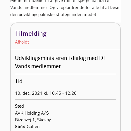
Mødet er tiltænkt til at give rum til spørgsmål fra DI
Vands medlemmer
. Og vi
opfordrer derfor alle til at læse
den udviklingspolitiske strategi inden mødet
.
Tilmelding
Afholdt
Udviklingsministeren i dialog med DI
Vands medlemmer
Tid
10. dec. 2021 kl. 10.45 - 12.20
Sted
AVK Holding A/S
Bizonvej 1, Skovby
8464 Galten