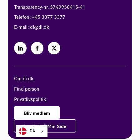
Transparency-nr. 5749958415-41
Telefon: +45 3377 3377
E-mail:
di@di.dk
Om di.dk
Find person
Privatlivspolitik
Bliv medlem
Log ind på Min Side
DA