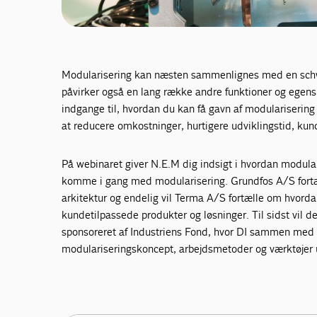
Modularisering kan næsten sammenlignes med en schwe
påvirker også en lang række andre funktioner og egenska
indgange til, hvordan du kan få gavn af modulariserin
at reducere omkostninger, hurtigere udviklingstid, kund
På webinaret giver N.E.M dig indsigt i hvordan modular
komme i gang med modularisering. Grundfos A/S fort
arkitektur og endelig vil Terma A/S fortælle om hvorda
kundetilpassede produkter og løsninger. Til sidst vil de
sponsoreret af Industriens Fond, hvor DI sammen med 
modulariseringskoncept, arbejdsmetoder og værktøjer