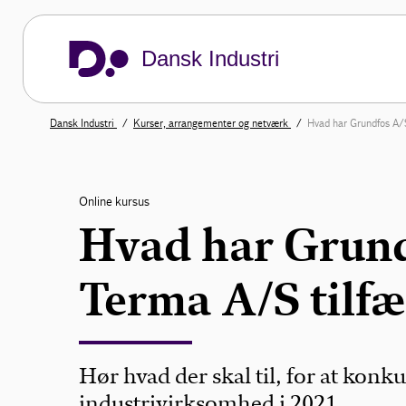
Dansk Industri
Dansk Industri
Kurser, arrangementer og netværk
Hvad har Grundfos A/
Online kursus
Hvad har Grund
Terma A/S tilfæ
Hør hvad der skal til, for at konk
industrivirksomhed i 2021.