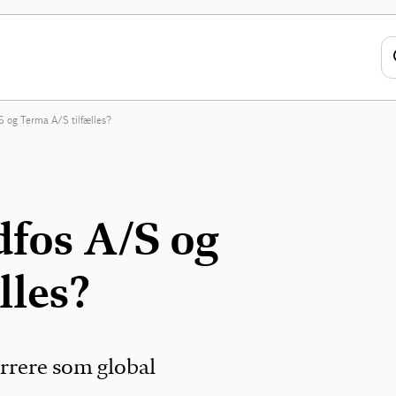
S og Terma A/S tilfælles?
fos A/S og
lles?
urrere som global