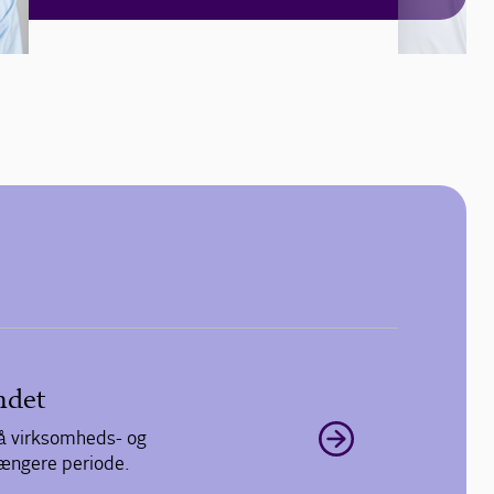
ndet
på virksomheds- og
længere periode.