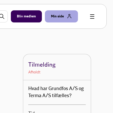
Bliv medlem
Min side
Tilmelding
Afholdt
Hvad har Grundfos A/S og
Terma A/S tilfælles?