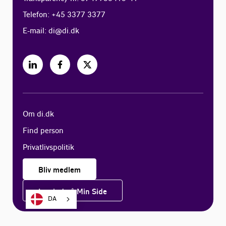
Telefon: +45 3377 3377
E-mail:
di@di.dk
Om di.dk
Find person
Privatlivspolitik
Bliv medlem
Log ind på Min Side
DA