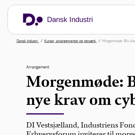
Dansk Industri
Dansk Industri
Kurser, arrangementer og netværk
Morgenmøde: Bliv klar
Arrangement
Morgenmøde: Bli
nye krav om cy
DI Vestsjælland, Industriens Fon
Erhvervsforum inviterer til mor