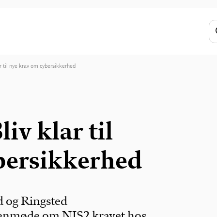
 til nye krav om cybersikkerhed
v klar til
bersikkerhed
d og Ringsted
genmøde om NIS2 kravet hos