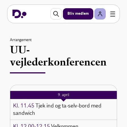
Bliv medlem
Arrangement
UU-
vejlederkonferencen
9. april
Kl. 11.45
Tjek ind og ta-selv-bord med
sandwich
Kl. 12.00-12.15
Velkommen