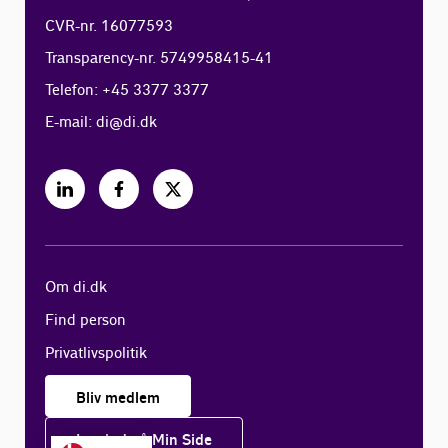
CVR-nr. 16077593
Transparency-nr. 5749958415-41
Telefon: +45 3377 3377
E-mail:
di@di.dk
Om di.dk
Find person
Privatlivspolitik
Bliv medlem
Log ind på Min Side