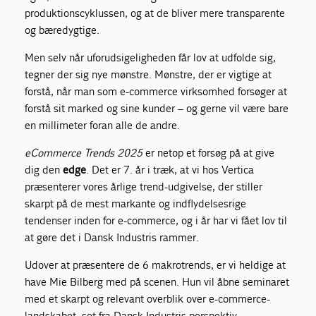
produktionscyklussen, og at de bliver mere transparente
og bæredygtige.
Men selv når uforudsigeligheden får lov at udfolde sig,
tegner der sig nye mønstre. Mønstre, der er vigtige at
forstå, når man som e-commerce virksomhed forsøger at
forstå sit marked og sine kunder – og gerne vil være bare
en millimeter foran alle de andre.
eCommerce Trends 2025
er netop et forsøg på at give
dig den
edge
. Det er 7. år i træk, at vi hos Vertica
præsenterer vores årlige trend-udgivelse, der stiller
skarpt på de mest markante og indflydelsesrige
tendenser inden for e-commerce, og i år har vi fået lov til
at gøre det i Dansk Industris rammer.
Udover at præsentere de 6 makrotrends, er vi heldige at
have Mie Bilberg med på scenen. Hun vil åbne seminaret
med et skarpt og relevant overblik over e-commerce-
landskabet, set fra Dansk Industris perspektiv.