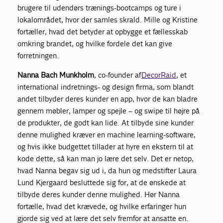
brugere til udendørs trænings-bootcamps og ture i
lokalområdet, hvor der samles skrald. Mille og Kristine
fortæller, hvad det betyder at opbygge et fællesskab
omkring brandet, og hvilke fordele det kan give
forretningen.
Nanna Bach Munkholm
, co-founder af
DecorRaid
, et
international indretnings- og design firma, som blandt
andet tilbyder deres kunder en app, hvor de kan bladre
gennem møbler, lamper og spejle – og swipe til højre på
de produkter, de godt kan lide. At tilbyde sine kunder
denne mulighed kræver en machine learning-software,
og hvis ikke budgettet tillader at hyre en ekstern til at
kode dette, så kan man jo lære det selv. Det er netop,
hvad Nanna begav sig ud i, da hun og medstifter Laura
Lund Kjergaard besluttede sig for, at de ønskede at
tilbyde deres kunder denne mulighed. Hør Nanna
fortælle, hvad det krævede, og hvilke erfaringer hun
gjorde sig ved at lære det selv fremfor at ansatte en.