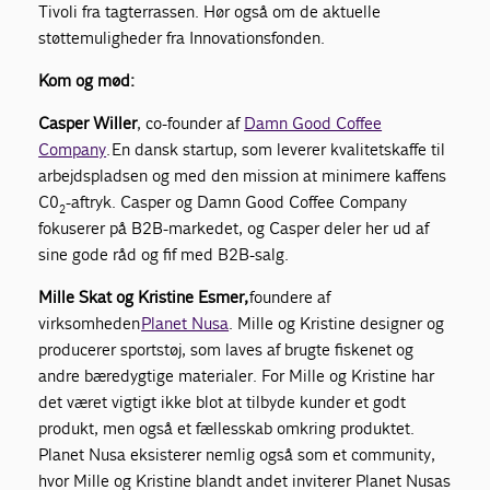
Tivoli fra tagterrassen. Hør også om de aktuelle
støttemuligheder fra Innovationsfonden.
Kom og mød:
Casper Willer
,
co-founder af
Damn Good Coffee
Company
. En dansk startup, som leverer kvalitetskaffe til
arbejdspladsen og med den mission at minimere kaffens
C0
-aftryk. Casper og Damn Good Coffee Company
2
fokuserer på B2B-markedet, og Casper deler her ud af
sine gode råd og fif med B2B-salg.
Mille Skat og Kristine Esmer,
foundere af
virksomheden
Planet Nusa
. Mille og Kristine designer og
producerer sportstøj, som laves af brugte fiskenet og
andre bæredygtige materialer. For Mille og Kristine har
det været vigtigt ikke blot at tilbyde kunder et godt
produkt, men også et fællesskab omkring produktet.
Planet Nusa eksisterer nemlig også som et community,
hvor Mille og Kristine blandt andet inviterer Planet Nusas