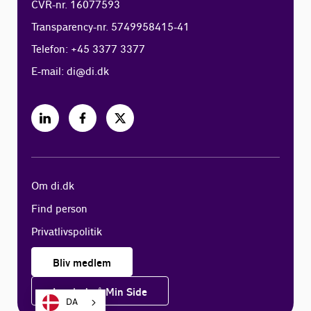
CVR-nr. 16077593
Transparency-nr. 5749958415-41
Telefon: +45 3377 3377
E-mail:
di@di.dk
Om di.dk
Find person
Privatlivspolitik
Bliv medlem
Log ind på Min Side
DA