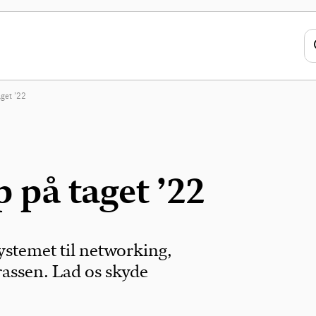
get ’22
 på taget ’22
ystemet til networking,
rassen. Lad os skyde