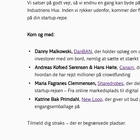
Vi satser på godt vejr, så vi endnu en gang kan byde på
Industriens Hus. Inden vi rykker udenfor, kommer der fi
på din startup-rejse.
Kom og mød:
Danny Malkowski,
DanBAN
, der holder oplæg om 
investorer med om bord, nemlig at sætte et stærkt
Andreas Kofoed Sørensen & Hans Høite
,
Canairi
, 
hvordan de har rejst millioner på crowdfunding
Maria Fagranes Clemmensen,
Sharedrobes
, der de
startup-rejsen – Fra online markedsplads til digita
Katrine Bak Primdahl
,
New Loop
, der giver sit b
engangsemballage på
Tilmeld dig straks – der er begrænsede pladser.