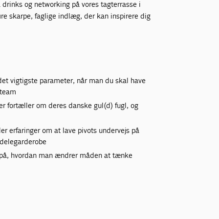
 drinks og networking på vores tagterrasse i
re skarpe, faglige indlæg, der kan inspirere dig
det vigtigste parameter, når man du skal have
 team
der fortæller om deres danske gul(d) fugl, og
ler erfaringer om at lave pivots undervejs på
l delegarderobe
ud på, hvordan man ændrer måden at tænke