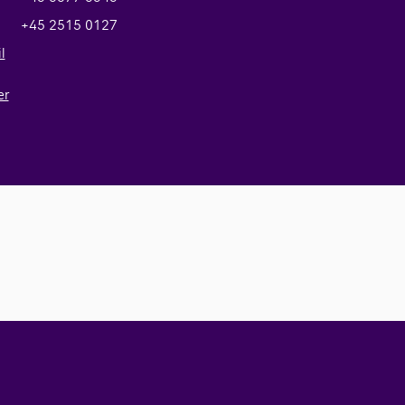
+45 2515 0127
l
er