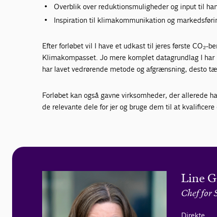
Overblik over reduktionsmuligheder og input til ha
Inspiration til klimakommunikation og markedsføri
Efter forløbet vil I have et udkast til jeres første CO₂
Klimakompasset. Jo mere komplet datagrundlag I har in
har lavet vedrørende metode og afgrænsning, desto tæt
Forløbet kan også gavne virksomheder, der allerede h
de relevante dele for jer og bruge dem til at kvalificere
Line 
Chef for 
Direkte