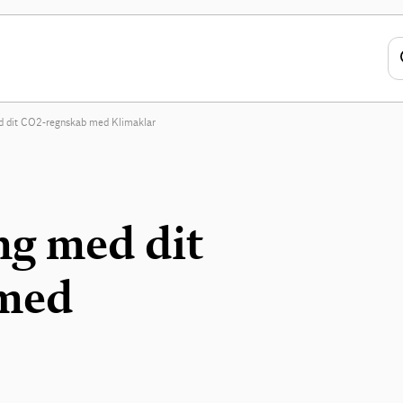
d dit CO2-regnskab med Klimaklar
ng med dit
med