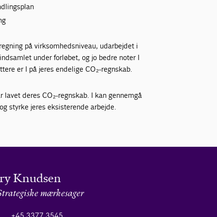
ndlingsplan
ng
-beregning på virksomhedsniveau, udarbejdet i
dsamlet under forløbet, og jo bedre noter I
tere er I på jeres endelige CO₂-regnskab.
ar lavet deres CO₂-regnskab. I kan gennemgå
 og styrke jeres eksisterende arbejde.
Gry Knudsen
Strategiske mærkesager
+45 3377 3545