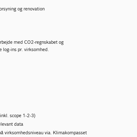
orsyning og renovation
s arbejde med CO2-regnskabet og
tre log-ins pr. virksomhed.
nkl. scope 1-2-3)
elevant data
r på virksomhedsniveau via. Klimakompasset