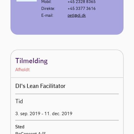
Mobil:
+45 2328 8365
Direkte:
+45 3377 3616
E-mail:
petl@di.dk
Tilmelding
Afholdt
DI's Lean Facilitator
Tid
3. sep. 2019 - 11. dec. 2019
Sted
BoConcept A/S