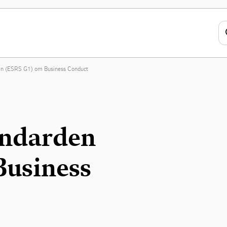
en (ESRS G1) om Business Conduct
andarden
Business