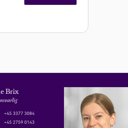
e Brix
nsvarlig
+45 3377 3084
+45 2759 0143