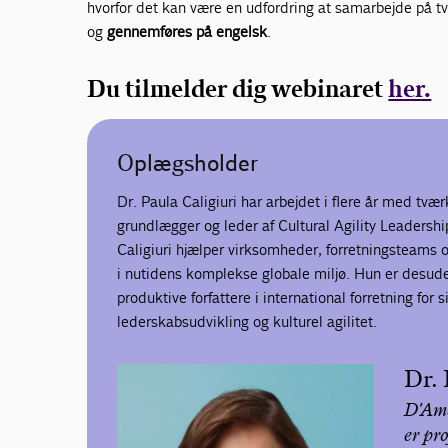
hvorfor det kan være en udfordring at samarbejde på tv
og
gennemføres på engelsk
.
Du tilmelder dig webinaret
her.
Oplægsholder
Dr. Paula Caligiuri har arbejdet i flere år med tv
grundlægger og leder af Cultural Agility Leadersh
Caligiuri hjælper virksomheder, forretningsteams o
i nutidens komplekse globale miljø. Hun er desuden
produktive forfattere i international forretning for 
lederskabsudvikling og kulturel agilitet.
Dr. 
D'Amo
er pr