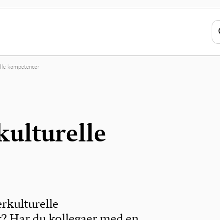
relle kompetencer
kulturelle
ærkulturelle
? Har du kollegaer med en