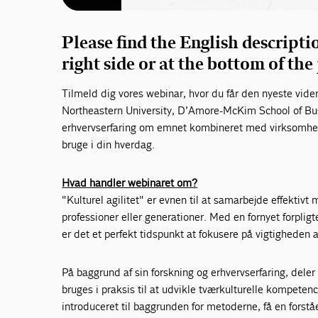
Please find the English descripti
right side or at the bottom of the
Tilmeld dig vores webinar, hvor du får den nyeste viden
Northeastern University, D’Amore-McKim School of Bus
erhvervserfaring om emnet kombineret med virksomhe
bruge i din hverdag.
Hvad handler webinaret om?
"Kulturel agilitet" er evnen til at samarbejde effektiv
professioner eller generationer. Med en fornyet forpligt
er det et perfekt tidspunkt at fokusere på vigtigheden af
På baggrund af sin forskning og erhvervserfaring, deler
bruges i praksis til at udvikle tværkulturelle kompeten
introduceret til baggrunden for metoderne, få en forstå