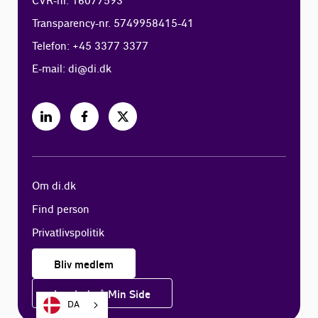
CVR-nr. 16077593
Transparency-nr. 5749958415-41
Telefon: +45 3377 3377
E-mail:
di@di.dk
Om di.dk
Find person
Privatlivspolitik
Bliv medlem
Log ind på Min Side
DA