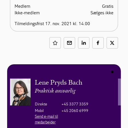
Medlem
Gratis
Ikke-medlem
Sælges ikke
Tilmeldingsfrist 17. nov. 2021 kl. 14.00
Lene Pryds Bach
Praktisk ansvarlig
Direkte
+45 3377 3359
Mobil
+45 2060 6999
Send e-mail til
medarbejder