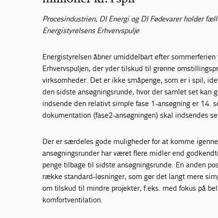
Procesindustrien, DI Energi og DI Fødevarer holder fæ
Energistyrelsens Erhvervspulje
Energistyrelsen åbner umiddelbart efter sommerferien 
Erhvervspuljen, der yder tilskud til grønne omstillingsp
virksomheder. Det er ikke småpenge, som er i spil, id
den sidste ansøgningsrunde, hvor der samlet set kan giv
indsende den relativt simple fase 1-ansøgning er 14.
dokumentation (fase2-ansøgningen) skal indsendes se
Der er særdeles gode muligheder for at komme igenne
ansøgningsrunder har været flere midler end godkendte
penge tilbage til sidste ansøgningsrunde. En anden posi
række standard-løsninger, som gør det langt mere simp
om tilskud til mindre projekter, f.eks. med fokus på be
komfortventilation.