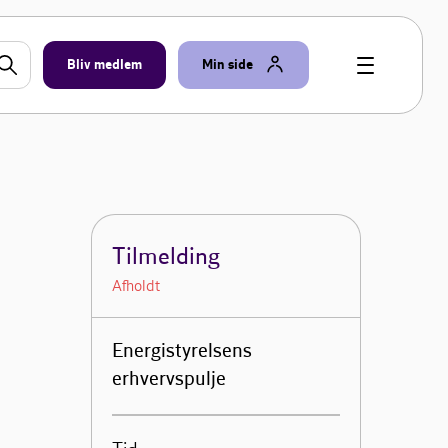
Bliv medlem
Min side
Tilmelding
Afholdt
Energistyrelsens
erhvervspulje