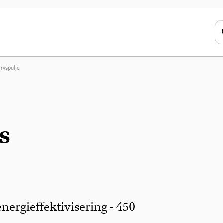
ervspulje
s
 energieffektivisering - 450