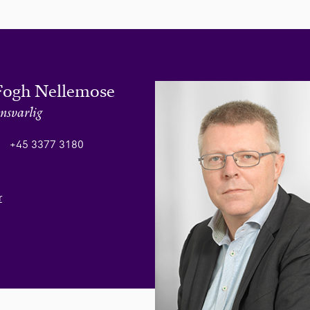
Fogh Nellemose
nsvarlig
+45 3377 3180
r