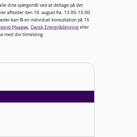
lle dine spørgsmål ved at deltage på det
rer afholder den 10. august fra. 13.00-15.00.
heder kan få en individuel konsultation på 15
egand Maagøe
,
Dansk Energirådgivning
eller
lse med din tilmelding.