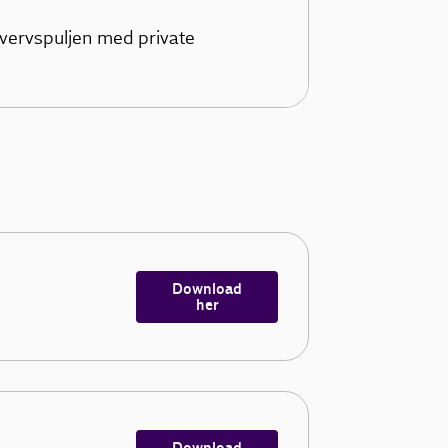
hvervspuljen med private
Download
her
Download