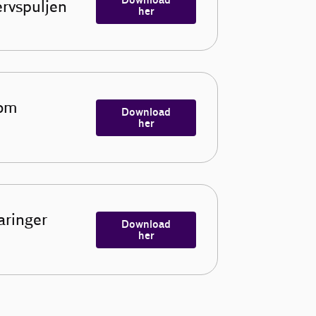
ervspuljen
her
 om
Download
her
aringer
Download
her