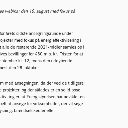
lles webinar den 10. august med fokus på
for årets sidste ansøgningsrunde under
rojekter med fokus på energieffektivisering i
et alle de resterende 2021-midler samles op i
es bevillinger for 450 mio. kr. Fristen for at
 september kl. 12, mens den uddybende
nest den 28. oktober.
m med ansøgningen, da der ved de tidligere
 projekter, og der således er en solid pose
tiv ting er, at Energistyrelsen har udviklet en
elt at ansøge for virksomheder, der vil søge
lysning, brændselskedler eller