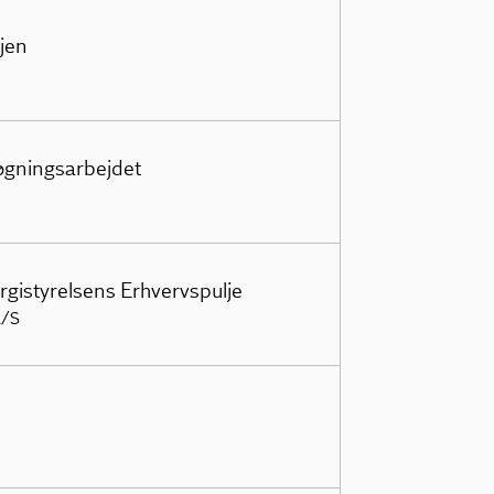
jen
søgningsarbejdet
rgistyrelsens Erhvervspulje
A/S