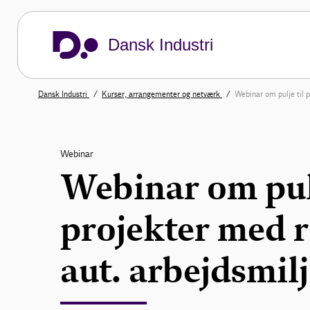
Dansk Industri
Dansk Industri
Kurser, arrangementer og netværk
Webinar om pulje til p
Webinar
Webinar om pulj
projekter med r
aut. arbejdsmil