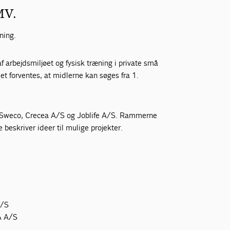
SMV.
ning.
af arbejdsmiljøet og fysisk træning i private små
t forventes, at midlerne kan søges fra 1.
d Sweco, Crecea A/S og Joblife A/S. Rammerne
 beskriver ideer til mulige projekter.
A/S
A A/S