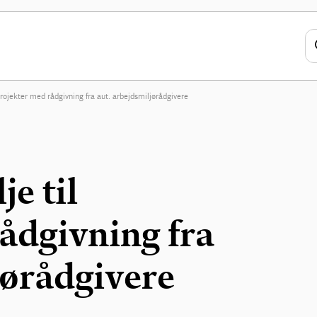
rojekter med rådgivning fra aut. arbejdsmiljørådgivere
e til
ådgivning fra
jørådgivere