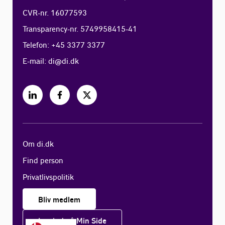
CVR-nr. 16077593
Transparency-nr. 5749958415-41
Telefon: +45 3377 3377
E-mail:
di@di.dk
Om di.dk
Find person
Privatlivspolitik
Bliv medlem
Log ind på Min Side