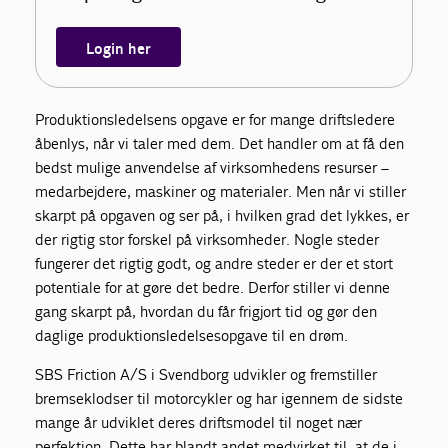
Login her
Produktionsledelsens opgave er for mange driftsledere
åbenlys, når vi taler med dem. Det handler om at få den
bedst mulige anvendelse af virksomhedens resurser –
medarbejdere, maskiner og materialer. Men når vi stiller
skarpt på opgaven og ser på, i hvilken grad det lykkes, er
der rigtig stor forskel på virksomheder. Nogle steder
fungerer det rigtig godt, og andre steder er der et stort
potentiale for at gøre det bedre. Derfor stiller vi denne
gang skarpt på, hvordan du får frigjort tid og gør den
daglige produktionsledelsesopgave til en drøm.
SBS Friction A/S i Svendborg udvikler og fremstiller
bremseklodser til motorcykler og har igennem de sidste
mange år udviklet deres driftsmodel til noget nær
perfektion. Dette har blandt andet medvirket til, at de i