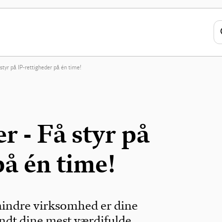
 styr på IP-rettigheder på én time!
r - Få styr på
på én time!
 mindre virksomhed er dine
andt dine mest værdifulde