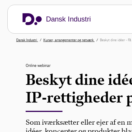
Dansk Industri
Dansk Industri
Kurser, arrangementer og netværk
Beskyt dine idéer - Få
Online webinar
Beskyt dine idée
IP-rettigheder 
Som iværksætter eller ejer af en
idéer, koncepter og produkter bl