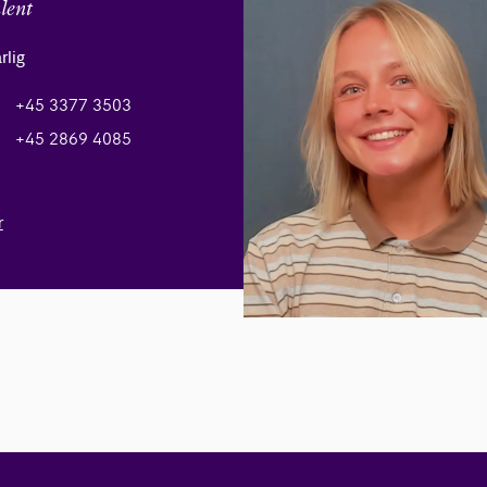
lent
rlig
+45 3377 3503
+45 2869 4085
r