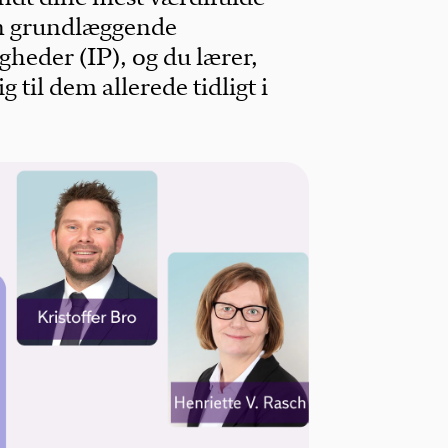
 en grundlæggende
igheder (IP), og du lærer,
g til dem allerede tidligt i