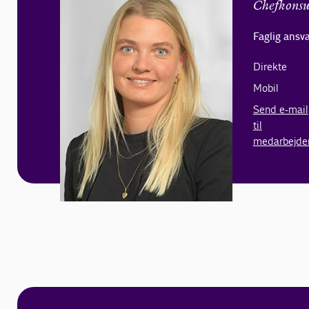
Chefkonsu
Faglig ansva
Direkte
Mobil
Send e-mail
til
medarbejde