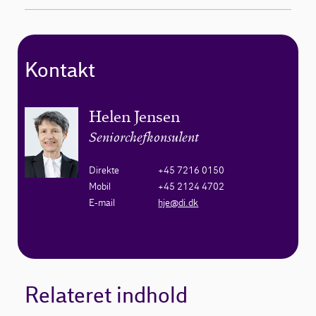
Kontakt
Helen Jensen
Seniorchefkonsulent
Direkte
+45 7216 0150
Mobil
+45 2124 4702
E-mail
hje@di.dk
Relateret indhold