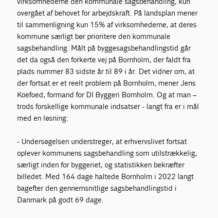
virksomhederne den kommunale sagsbehandling, kun
overgået af behovet for arbejdskraft. På landsplan mener
til sammenligning kun 15% af virksomhederne, at deres
kommune særligt bør prioritere den kommunale
sagsbehandling. Målt på byggesagsbehandlingstid går
det da også den forkerte vej på Bornholm, der faldt fra
plads nummer 83 sidste år til 89 i år. Det vidner om, at
der fortsat er et reelt problem på Bornholm, mener Jens
Koefoed, formand for DI Byggeri Bornholm. Og at man –
trods forskellige kommunale indsatser - langt fra er i mål
med en løsning:
- Undersøgelsen understreger, at erhvervslivet fortsat
oplever kommunens sagsbehandling som utilstrækkelig,
særligt inden for byggeriet, og statistikken bekræfter
billedet. Med 164 dage haltede Bornholm i 2022 langt
bagefter den gennemsnitlige sagsbehandlingstid i
Danmark på godt 69 dage.