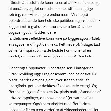
- Sidste år besluttede kommunen at allokere flere penge
til området, og det er bestemt et skridt i den rigtige
retning, men vi skal gøre endnu mere. Vi vil også
opfordre til, at de bornholmske politikere og embedsfolk
kigger i retning af de kommuner, som formår at løse
opgaven godt. I Odder, der er
landets mest effektive kommune på byggesagsområdet,
er sagsbehandlingstiden f.eks. helt nede på 4 dage. Lad
os hente inspiration fra de bedste kommuner til en
model, der passer til virkeligheden her på Bornholm.
Der er også lyspunkter i undersøgelsen. I kategorien
Grøn Udvikling ligger regionskommunen på en flot 13.
plads, når det drejer sig om, hvor stor en andel af
energiforbruget, der dækkes af vedvarende energi. Og
Bornholm ligger på en pæn 24. plads målt på andelen af
erhvervsbygninger, der opvarmes af fjernvarme eller
varmepumper. Også samarbejdet med Bornholms
Jobcenter får en pæn vurdering af virksomhederne. Her