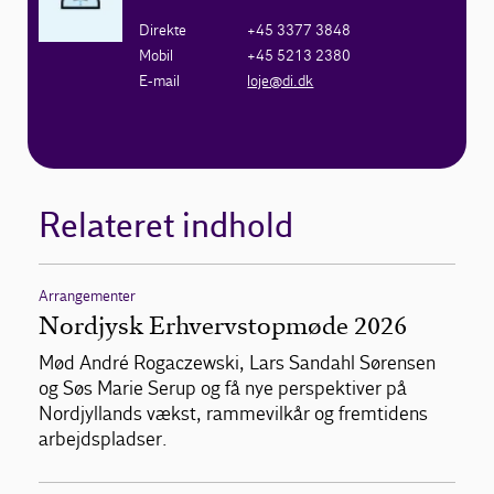
Direkte
+45 3377 3848
Mobil
+45 5213 2380
E-mail
loje@di.dk
Relateret indhold
Arrangementer
Nordjysk Erhvervstopmøde 2026
Mød André Rogaczewski, Lars Sandahl Sørensen
og Søs Marie Serup og få nye perspektiver på
Nordjyllands vækst, rammevilkår og fremtidens
arbejdspladser.