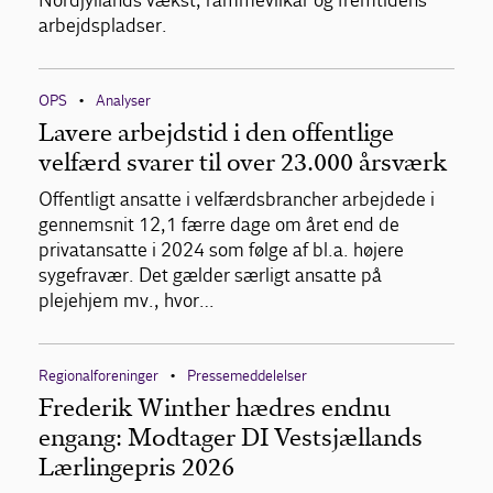
Nordjyllands vækst, rammevilkår og fremtidens
arbejdspladser.
OPS
Analyser
•
Lavere arbejdstid i den offentlige
velfærd svarer til over 23.000 årsværk
Offentligt ansatte i velfærdsbrancher arbejdede i
gennemsnit 12,1 færre dage om året end de
privatansatte i 2024 som følge af bl.a. højere
sygefravær. Det gælder særligt ansatte på
plejehjem mv., hvor…
Regionalforeninger
Pressemeddelelser
•
Frederik Winther hædres endnu
engang: Modtager DI Vestsjællands
Lærlingepris 2026