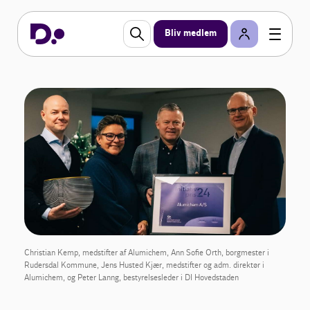
Bliv medlem
Christian Kemp, medstifter af Alumichem, Ann Sofie Orth, borgmester i
Rudersdal Kommune, Jens Husted Kjær, medstifter og adm. direktør i
Alumichem, og Peter Lanng, bestyrelsesleder i DI Hovedstaden