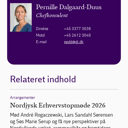
Pernille Dalgaard-Duus
Chefkonsulent
Direkte
+45 3377 3038
Mobil
+45 2612 3040
E-mail
pedd@di.dk
Relateret indhold
Arrangementer
Nordjysk Erhvervstopmøde 2026
Mød André Rogaczewski, Lars Sandahl Sørensen
og Søs Marie Serup og få nye perspektiver på