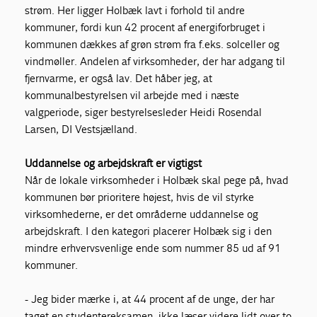
strøm. Her ligger Holbæk lavt i forhold til andre
kommuner, fordi kun 42 procent af energiforbruget i
kommunen dækkes af grøn strøm fra f.eks. solceller og
vindmøller. Andelen af virksomheder, der har adgang til
fjernvarme, er også lav. Det håber jeg, at
kommunalbestyrelsen vil arbejde med i næste
valgperiode, siger bestyrelsesleder Heidi Rosendal
Larsen, DI Vestsjælland.
Uddannelse og arbejdskraft er vigtigst
Når de lokale virksomheder i Holbæk skal pege på, hvad
kommunen bør prioritere højest, hvis de vil styrke
virksomhederne, er det områderne uddannelse og
arbejdskraft. I den kategori placerer Holbæk sig i den
mindre erhvervsvenlige ende som nummer 85 ud af 91
kommuner.
- Jeg bider mærke i, at 44 procent af de unge, der har
taget en studentereksamen, ikke læser videre lidt over to