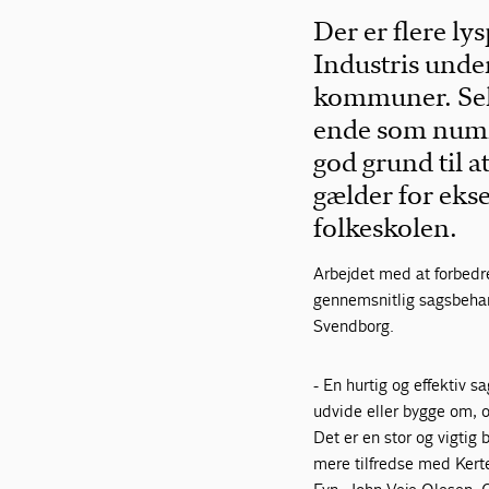
Der er flere ly
Industris unde
kommuner. Sel
ende som numme
god grund til a
gælder for eks
folkeskolen.
Arbejdet med at forbedr
gennemsnitlig sagsbehan
Svendborg.
- En hurtig og effektiv s
udvide eller bygge om, o
Det er en stor og vigtig
mere tilfredse med Kerte