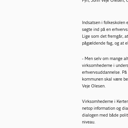
Fyn, John Veje Olesen,
Indsatsen i folkeskolen 
søgte ind på en erhvervs
Lige som det fremgår, at
pågældende fag, og at el
- Men selv om mange alt
virksomhederne i unders
erhvervsuddannelse. På d
kommunen skal være bedr
Veje Olesen.
Virksomhederne i Kertem
netop information og di
dialogen med både polit
niveau.