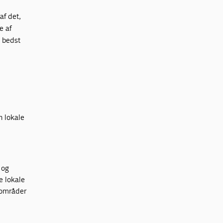
af det,
e af
 bedst
n lokale
 og
e lokale
e områder