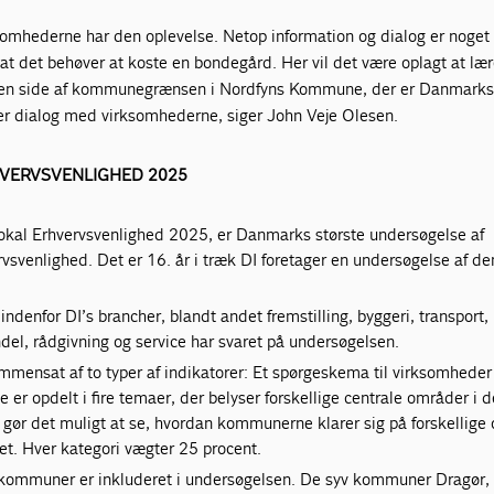
ksomhederne har den oplevelse. Netop information og dialog er noget 
t det behøver at koste en bondegård. Her vil det være oplagt at lær
nden side af kommunegrænsen i Nordfyns Kommune, der er Danmarks
er dialog med virksomhederne, siger John Veje Olesen.
HVERVSVENLIGHED 2025
Lokal Erhvervsvenlighed 2025, er Danmarks største undersøgelse af
venlighed. Det er 16. år i træk DI foretager en undersøgelse af de
ndenfor DI’s brancher, blandt andet fremstilling, byggeri, transport,
del, rådgivning og service har svaret på undersøgelsen.
mensat af to typer af indikatorer: Et spørgeskema til virksomheder
ne er opdelt i fire temaer, der belyser forskellige centrale områder i d
e gør det muligt at se, hvordan kommunerne klarer sig på forskellig
et. Hver kategori vægter 25 procent.
 kommuner er inkluderet i undersøgelsen. De syv kommuner Dragør,