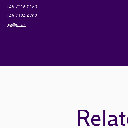
+45 7216 0150
+45 2124 4702
hje@di.dk
Relat