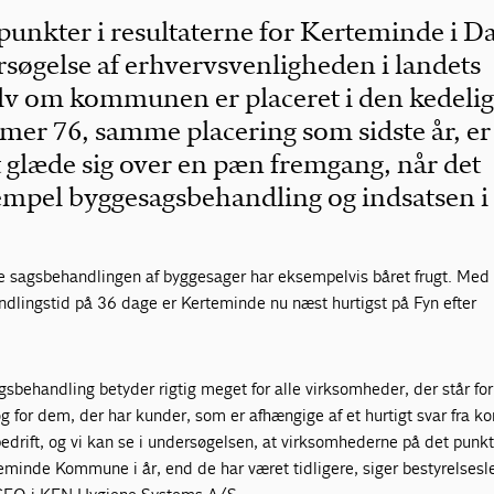
spunkter i resultaterne for Kerteminde i D
rsøgelse af erhvervsvenligheden i landets
v om kommunen er placeret i den kedeli
r 76, samme placering som sidste år, er
t glæde sig over en pæn fremgang, når det
empel byggesagsbehandling og indsatsen i
e sagsbehandlingen af byggesager har eksempelvis båret frugt. Med
dlingstid på 36 dage er Kerteminde nu næst hurtigst på Fyn efter
agsbehandling betyder rigtig meget for alle virksomheder, der står for
g for dem, der har kunder, som er afhængige af et hurtigt svar fra
 bedrift, og vi kan se i undersøgelsen, at virksomhederne på det punkt
minde Kommune i år, end de har været tidligere, siger bestyrelsesle