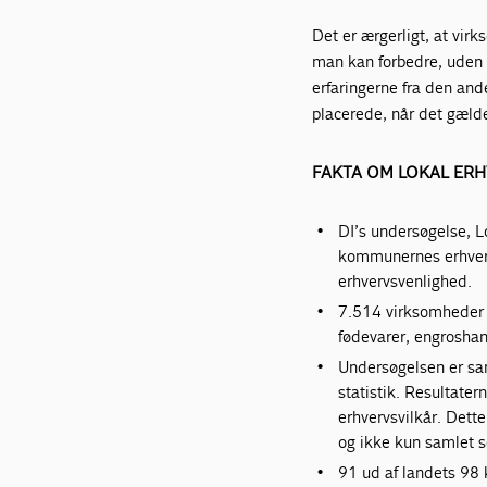
Det er ærgerligt, at vir
man kan forbedre, uden a
erfaringerne fra den a
placerede, når det gæld
FAKTA OM LOKAL ER
DI’s undersøgelse, 
kommunernes erhvervs
erhvervsvenlighed.
7.514 virksomheder i
fødevarer, engroshan
Undersøgelsen er sam
statistik. Resultater
erhvervsvilkår. Dett
og ikke kun samlet s
91 ud af landets 98