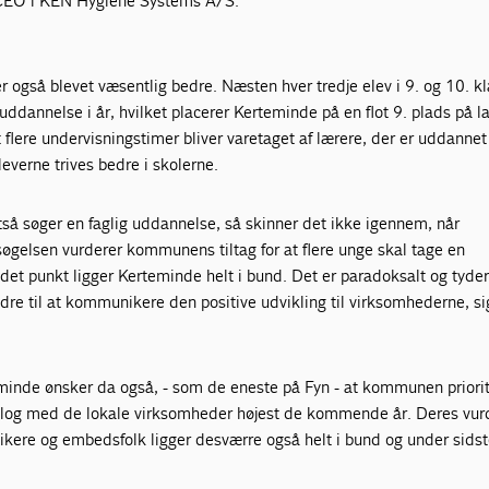
 CEO i KEN Hygiene Systems A/S.
er også blevet væsentlig bedre. Næsten hver tredje elev i 9. og 10. k
uddannelse i år, hvilket placerer Kerteminde på en flot 9. plads på l
 flere undervisningstimer bliver varetaget af lærere, der er uddannet
everne trives bedre i skolerne.
så søger en faglig uddannelse, så skinner det ikke igennem, når
øgelsen vurderer kommunens tiltag for at flere unge skal tage en
et punkt ligger Kerteminde helt i bund. Det er paradoksalt og tyder
e til at kommunikere den positive udvikling til virksomhederne, si
inde ønsker da også, - som de eneste på Fyn - at kommunen priorit
alog med de lokale virksomheder højest de kommende år. Deres vurd
ikere og embedsfolk ligger desværre også helt i bund og under sidst