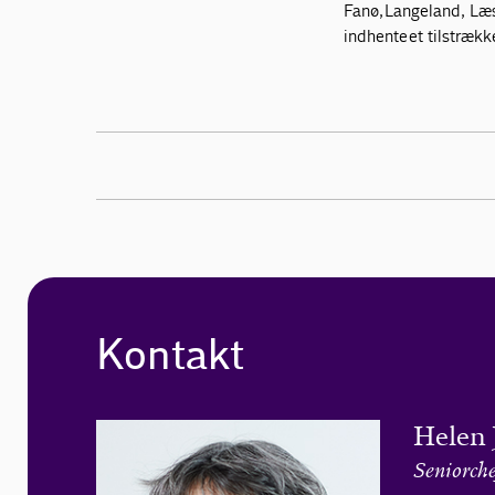
Fanø, Langeland, Læs
indhente et tilstræk
Kontakt
Helen 
Seniorche