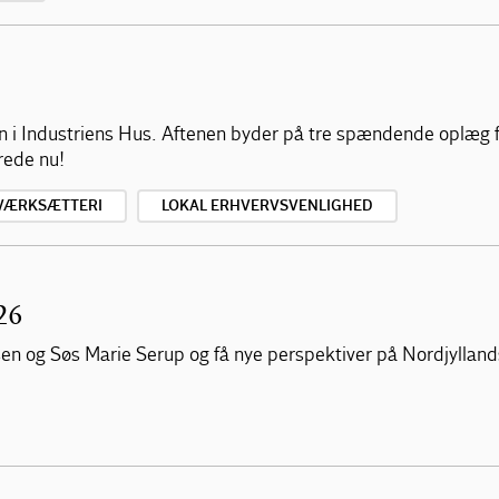
n i Industriens Hus. Aftenen byder på tre spændende oplæg 
rede nu!
VÆRKSÆTTERI
LOKAL ERHVERVSVENLIGHED
26
n og Søs Marie Serup og få nye perspektiver på Nordjyllan