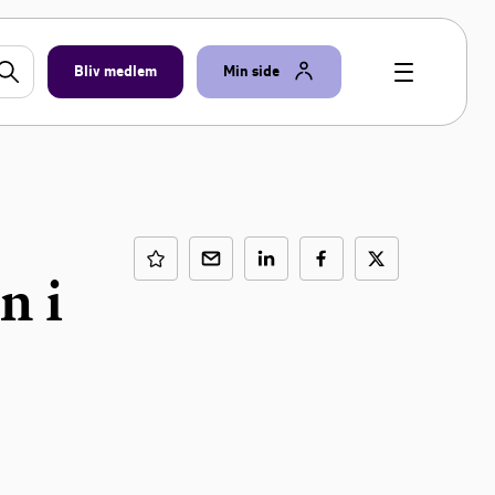
Bliv medlem
Min side
n i