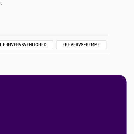
t
L ERHVERVSVENLIGHED
ERHVERVSFREMME