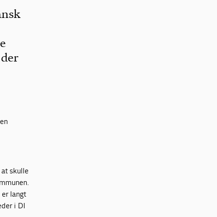
ansk
ge
 der
 en
 at skulle
 kommunen.
 er langt
der i DI