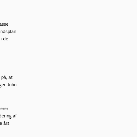
lasse
andsplan.
 i de
 på, at
ger John
erer
ering af
e års