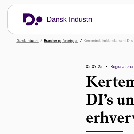
Dansk Industri
Dansk Industri
Brancher og foreninger
Kerteminde holder skansen i DI’s
03.09.25
Regionalforen
•
Kertem
DI’s un
erhver