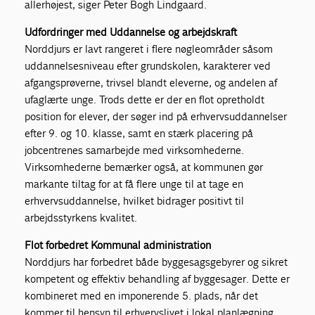
allerhøjest, siger Peter Bogh Lindgaard.
Udfordringer med Uddannelse og arbejdskraft
Norddjurs er lavt rangeret i flere nøgleområder såsom
uddannelsesniveau efter grundskolen, karakterer ved
afgangsprøverne, trivsel blandt eleverne, og andelen af
ufaglærte unge. Trods dette er der en flot opretholdt
position for elever, der søger ind på erhvervsuddannelser
efter 9. og 10. klasse, samt en stærk placering på
jobcentrenes samarbejde med virksomhederne.
Virksomhederne bemærker også, at kommunen gør
markante tiltag for at få flere unge til at tage en
erhvervsuddannelse, hvilket bidrager positivt til
arbejdsstyrkens kvalitet.
Flot forbedret Kommunal administration
Norddjurs har forbedret både byggesagsgebyrer og sikret
kompetent og effektiv behandling af byggesager. Dette er
kombineret med en imponerende 5. plads, når det
kommer til hensyn til erhvervslivet i lokal planlægning.