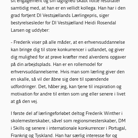
sit engagement og sin faglighed skabt flotte resultater
samtidig med, at han er en vellidt kollega. Han har i den
grad fortjent DI Vestsjællands Lærlingepris, siger
bestyrelsesleder for DI Vestsjælland Heidi Rosendal
Larsen og uddyber:
- Frederik viser på alle måder, at en erhvervsuddannelse
kan bringe dig til store konkurrencer i udlandet, og giver
dig mulighed for at prøve kræfter med alverdens opgaver
på din arbejdsplads. Han er en rollemodel for
erhvervsuddannelserne. Hvis man som lærling giver den
en skalle, så vil der åbne sig døre til spændende
udfordringer. Det, håber jeg, kan tjene til inspiration og
motivation for andre til enten som ung eller senere i livet
at gå den vej.
I første del af lærlingeforløbet deltog Frederik Winther i
skolemesterskaber, såvel som regionsmesterskaber, DM
i Skills og senere i internationale konkurrencer i Portugal,
Frankrig og Tyskland. Han har særlig interesse for og