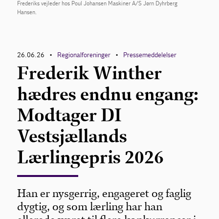
Frederiks vejleder hos Poul Johansen Maskiner A/S Jørn Dyhrberg
Hansen.
26.06.26
Regionalforeninger
Pressemeddelelser
•
•
Frederik Winther
hædres endnu engang:
Modtager DI
Vestsjællands
Lærlingepris 2026
Han er nysgerrig, engageret og faglig
dygtig, og som lærling har han