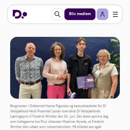
Bliv medlem
Borgmester i Odsherred Hanne Pigonska og bestyrelsesleder for DI
Vestsjælland Heidi Rosendal Larsen overrakte DI Vestsjællands
Lærlingepris til Frederik Winther den 26. juni. Det skete samme dag
som kollegaerne hos Poul Johansen Maskiner fejrede, at Frederik
Winther blev udlært som industriteknikker. På billedet ses også