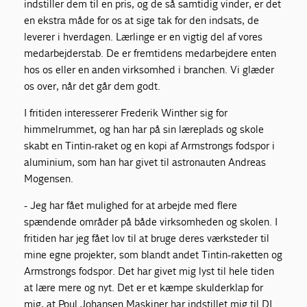
indstiller dem til en pris, og de så samtidig vinder, er det
en ekstra måde for os at sige tak for den indsats, de
leverer i hverdagen. Lærlinge er en vigtig del af vores
medarbejderstab. De er fremtidens medarbejdere enten
hos os eller en anden virksomhed i branchen. Vi glæder
os over, når det går dem godt.
I fritiden interesserer Frederik Winther sig for
himmelrummet, og han har på sin læreplads og skole
skabt en Tintin-raket og en kopi af Armstrongs fodspor i
aluminium, som han har givet til astronauten Andreas
Mogensen.
- Jeg har fået mulighed for at arbejde med flere
spændende områder på både virksomheden og skolen. I
fritiden har jeg fået lov til at bruge deres værksteder til
mine egne projekter, som blandt andet Tintin-raketten og
Armstrongs fodspor. Det har givet mig lyst til hele tiden
at lære mere og nyt. Det er et kæmpe skulderklap for
mig, at Poul Johansen Maskiner har indstillet mig til DI