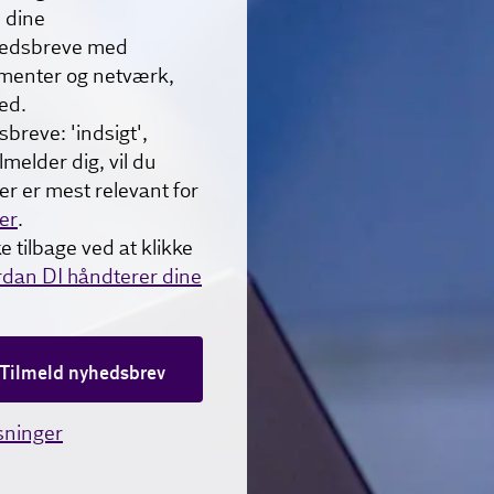
 dine
yhedsbreve med
gementer og netværk,
ed.
sbreve: 'indsigt',
lmelder dig, vil du
r er mest relevant for
er
.
e tilbage ved at klikke
rdan DI håndterer dine
Tilmeld nyhedsbrev
sninger