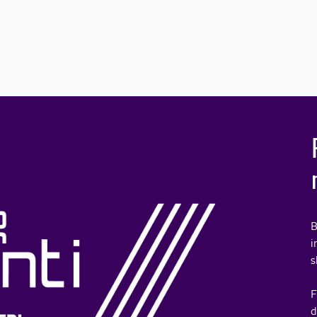
B
i
s
F
d