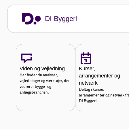
byggeriets værdikæde. Medlemsvirksomhe
medarbejdere i Danmark.
DI Byggeri
Om os
Viden og vejledning
Kurser,
Her finder du analyser,
arrangementer og
vejledninger og værktøjer, der
netværk
vedrører bygge- og
Deltag i kurser,
anlægsbranchen.
arrangementer og netværk fr
DI Byggeri