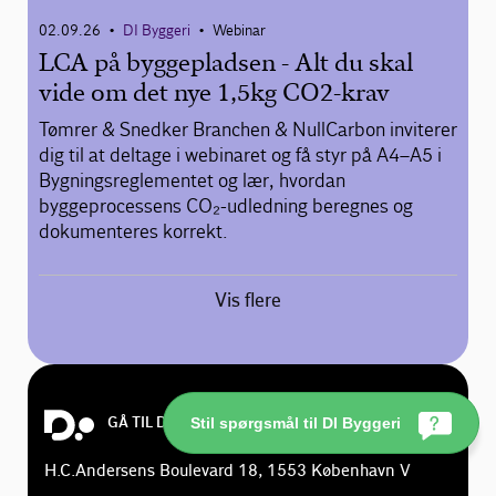
02.09.26
DI Byggeri
Webinar
•
•
LCA på byggepladsen - Alt du skal
vide om det nye 1,5kg CO2-krav
Tømrer & Snedker Branchen & NullCarbon inviterer
dig til at deltage i webinaret og få styr på A4–A5 i
Bygningsreglementet og lær, hvordan
byggeprocessens CO₂-udledning beregnes og
dokumenteres korrekt.
Vis flere
Stil spørgsmål til DI Byggeri
GÅ TIL DI.DK
H.C.Andersens Boulevard 18, 1553 København V