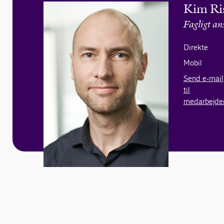
Kim Ris
Fagligt an
Direkte
Mobil
Send e-mail
til
medarbejde