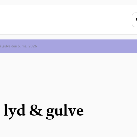
 & gulve den 5. maj 2026
 lyd & gulve