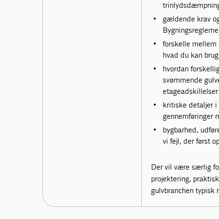
trinlydsdæmpnin
gældende krav og 
Bygningsreglement
forskelle mellem 
hvad du kan bruge
hvordan forskelli
svømmende gulve,
etageadskillelser
kritiske detaljer 
gennemføringer 
bygbarhed, udfør
vi fejl, der først 
Der vil være særlig
projektering, prakti
gulvbranchen typisk m