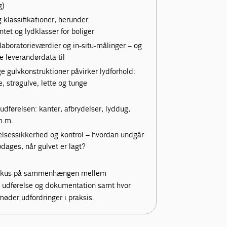
g)
klassifikationer, herunder
et og lydklasser for boliger
laboratorieværdier og in-situ-målinger – og
 leverandørdata til
ge gulvkonstruktioner påvirker lydforhold:
 strøgulve, lette og tunge
i udførelsen: kanter, afbrydelser, lyddug,
m.m.
elsessikkerhed og kontrol – hvordan undgår
opdages, når gulvet er lagt?
 fokus på sammenhængen mellem
sk udførelse og dokumentation samt hvor
øder udfordringer i praksis.