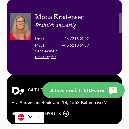
Mona Kristensen
Praktisk ansvarlig
Direkte
+45 7216 0222
Mobil
+45 5218 5909
Send e-mail til
medarbejder
GÅ TIL DI.DK
Stil spørgsmål til DI Byggeri
H.C.Andersens Boulevard 18, 1553 København V
SE DI'S PRIVATLIVSPOLITIK
DA