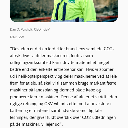
Dan O. Vorsholt, CEO i GSV
Foto: GSV
”Desuden er det en fordel for branchens samlede CO2-
aftryk, hvis vi deler maskinerne, fordi vi som
udlejningsvirksomhed kan udnytte materiellet meget
bedre end den enkelte entreprenør kan. Hvis vi zoomer
ud i helikopterperspektiv og deler maskinerne ved at leje
frem for at eje, så skal vi tilsammen bruge markant færre
maskiner på landsplan og dermed både købe og
producere færre maskiner. Denne aftale er et skridt i den
rigtige retning, og GSV vil fortsætte med at investere i
batteri og el-materiel samt udvikle vores digitale
løsninger, der giver fuldt overblik over CO2-udledningen
på de maskiner, vi lejer ud”.