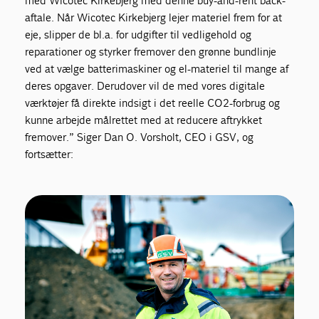
med Wicotec Kirkebjerg med denne buy-and-rent back-
aftale. Når Wicotec Kirkebjerg lejer materiel frem for at
eje, slipper de bl.a. for udgifter til vedligehold og
reparationer og styrker fremover den grønne bundlinje
ved at vælge batterimaskiner og el-materiel til mange af
deres opgaver. Derudover vil de med vores digitale
værktøjer få direkte indsigt i det reelle CO2-forbrug og
kunne arbejde målrettet med at reducere aftrykket
fremover.” Siger Dan O. Vorsholt, CEO i GSV, og
fortsætter: