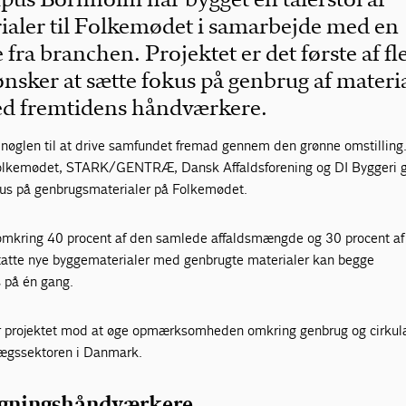
aler til Folkemødet i samarbejde med en
fra branchen. Projektet er det første af fl
ønsker at sætte fokus på genbrug af materia
d fremtidens håndværkere.
 nøglen til at drive samfundet fremad gennem den grønne omstilling.
olkemødet, STARK/GENTRÆ, Dansk Affaldsforening og DI Byggeri 
kus på genbrugsmaterialer på Folkemødet.
 omkring 40 procent af den samlede affaldsmængde og 30 procent a
tatte nye byggematerialer med genbrugte materialer kan begge
s på én gang.
r projektet mod at øge opmærksomheden omkring genbrug og cirkul
lægssektoren i Danmark.
ygningshåndværkere