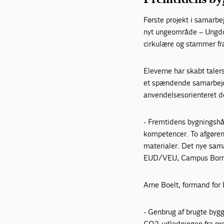
Første projekt i samarbe
nyt ungeområde – Ungdo
cirkulære og stammer fr
Eleverne har skabt taler
et spændende samarbejde
anvendelsesorienteret de
- Fremtidens bygningshån
kompetencer. To afgøre
materialer. Det nye sam
EUD/VEU, Campus Bor
Arne Boelt, formand for 
- Genbrug af brugte byg
CO2-udledningen fra pro