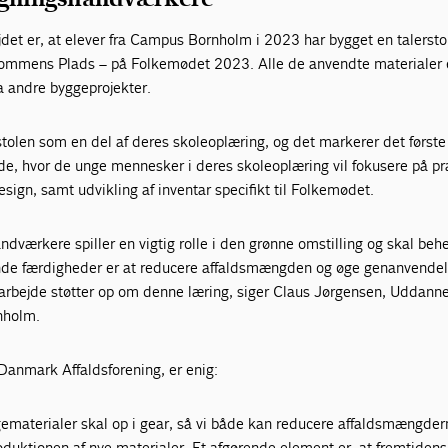
jdet er, at elever fra Campus Bornholm i 2023 har bygget en talerstol 
mmens Plads – på Folkemødet 2023. Alle de anvendte materialer 
a andre byggeprojekter.
stolen som en del af deres skoleoplæring, og det markerer det første 
, hvor de unge mennesker i deres skoleoplæring vil fokusere på pr
sign, samt udvikling af inventar specifikt til Folkemødet.
dværkere spiller en vigtig rolle i den grønne omstilling og skal beh
nde færdigheder er at reducere affaldsmængden og øge genanvendel
arbejde støtter op om denne læring, siger Claus Jørgensen, Uddanne
nholm.
Danmark Affaldsforening, er enig:
gematerialer skal op i gear, så vi både kan reducere affaldsmængder
duktionen af nye materialer. Et afgørende element er, at fremtidens