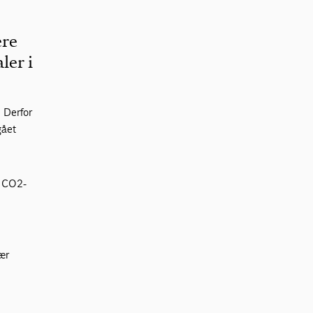
ere
ler i
 Derfor
gået
f CO2-
ær