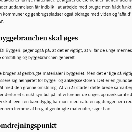
der uddannelsen får indblik i at arbejde med brugte men fuldt funkt
n kommuner og genbrugspladser også bidrage med viden og ’affald’
an.
 byggebranchen skal øges
DI Byggeri, peger også på, at det er vigtigt, at vi får de unge mennes
ne omstilling og byggebranchen generelt.
e brugen af genbrugte materialer i byggeriet. Men det er lige så vigtig
eressere sig helhjertet for bygge- og anlægssektoren. Det er en grundb
ål med den grønne omstilling. At vi i år starter dette brede samarb
er derfor et smukt symbol på, at vi forener de unges opmærksomhe
 vi skal leve i en bæredygtig harmoni med naturen og derigennem re
gennem fremme af brug af genbrugte materialer, siger han.
omdrejningspunkt