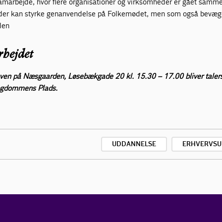
 samarbejde, hvor flere organisationer og virksomheder er gået samm
, der kan styrke genanvendelse på Folkemødet, men som også bevæg
len
rbejdet
haven på Næsgaarden, Løsebækgade 20 kl. 15.30 – 17.00 bliver taler
Ungdommens Plads.
UDDANNELSE
ERHVERVSU