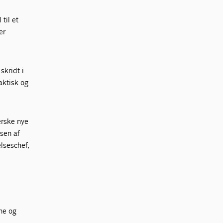
til et
er
skridt i
aktisk og
erske nye
sen af
lseschef,
ne og