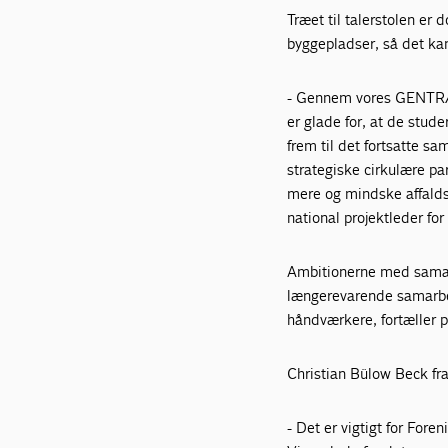
Træet til talerstolen e
byggepladser, så det kan
- Gennem vores GENTRÆ-p
er glade for, at de stud
frem til det fortsatte 
strategiske cirkulære p
mere og mindske affalds
national projektleder f
Ambitionerne med samarb
længerevarende samarbej
håndværkere, fortæller p
Christian Bülow Beck fr
- Det er vigtigt for For