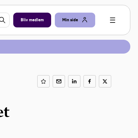
Bliv medlem
Min side
et