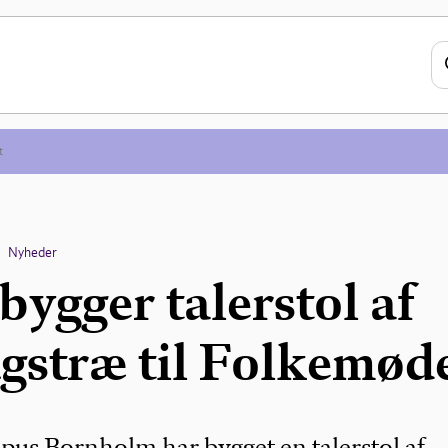
t
Nyheder
bygger talerstol af
gstræ til Folkemød
pus Bornholm har bygget en talerstol af