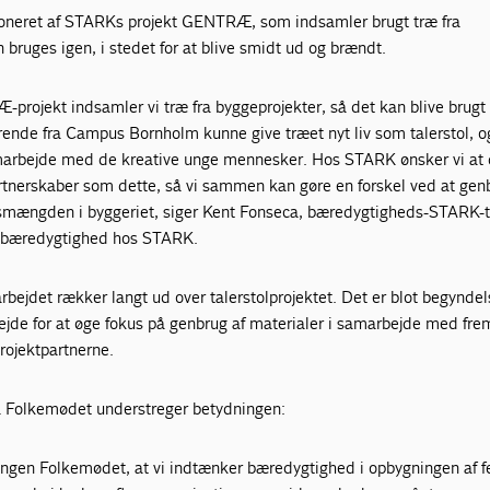
r doneret af STARKs projekt GENTRÆ, som indsamler brugt træ fra
 bruges igen, i stedet for at blive smidt ud og brændt.
rojekt indsamler vi træ fra byggeprojekter, så det kan blive brugt 
erende fra Campus Bornholm kunne give træet nyt liv som talerstol, og
samarbejde med de kreative unge mennesker. Hos STARK ønsker vi at
artnerskaber som dette, så vi sammen kan gøre en forskel ved at gen
mængden i byggeriet, siger Kent Fonseca, bæredygtigheds-STARK-ti
or bæredygtighed hos STARK.
ejdet rækker langt ud over talerstolprojektet. Det er blot begyndel
de for at øge fokus på genbrug af materialer i samarbejde med fre
rojektpartnerne.
a Folkemødet understreger betydningen:
eningen Folkemødet, at vi indtænker bæredygtighed i opbygningen af f