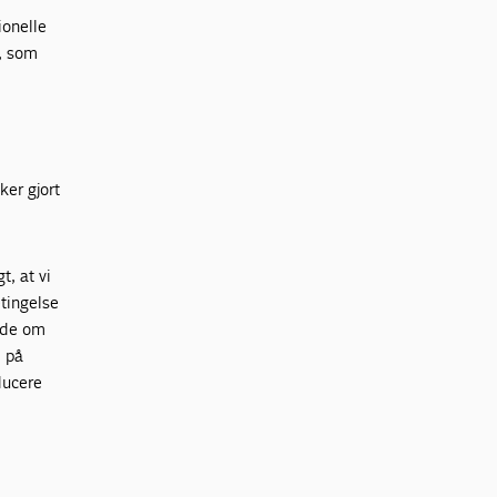
ionelle
, som
ker gjort
t, at vi
etingelse
ejde om
d på
ducere