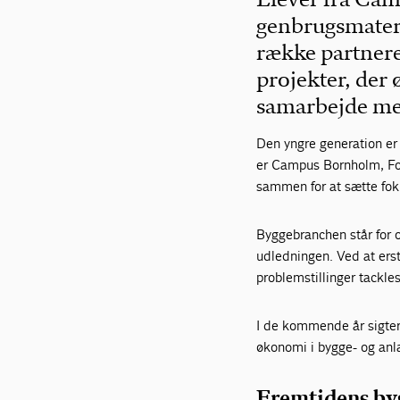
genbrugsmateri
række partnere 
projekter, der 
samarbejde me
Den yngre generation er
er Campus Bornholm, F
sammen for at sætte fo
Byggebranchen står for
udledningen. Ved at ers
problemstillinger tackle
I de kommende år sigte
økonomi i bygge- og an
Fremtidens b