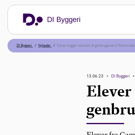
DI Byggeri
DI Byggeri
Nyheder
Elever bygger talerstol af genbrugstræ til Folkemøde
13.06.23
DI Byggeri
•
•
Elever 
genbru
Elever fra Cam