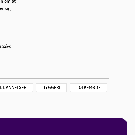
en om at
er sig
stolen
DDANNELSER
BYGGERI
FOLKEMØDE