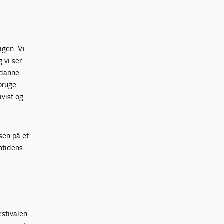
igen. Vi
 vi ser
 danne
bruge
vist og
sen på et
mtidens
estivalen.