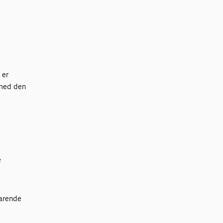
 er
 med den
e
varende