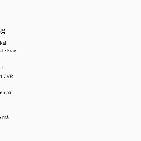
kg
skal
de krav:
l.
ed CVR
ven på
ne må