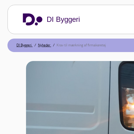
DI Byggeri
DI Byggeri
Nyheder
Krav til mærkning af firmakøretøj