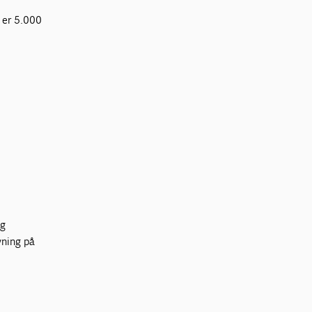
 er 5.000
og
vning på