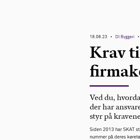
18.08.23
DI Byggeri
•
•
Krav t
firmak
Ved du, hvorda
der har ansvare
styr på kravene
Siden 2013 har SKAT sti
nummer på deres køretøj