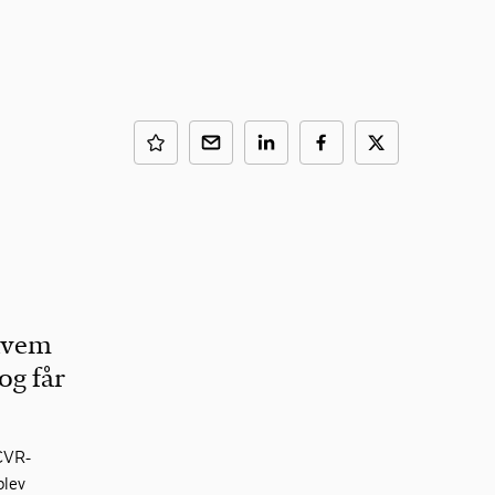
 hvem
og får
 CVR-
blev