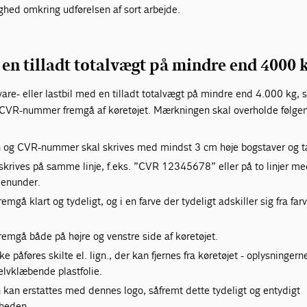
ighed omkring udførelsen af sort arbejde.
en tilladt totalvægt på mindre end 4000 
are- eller lastbil med en tilladt totalvægt på mindre end 4.000 kg, 
CVR-nummer fremgå af køretøjet. Mærkningen skal overholde følgen
og CVR-nummer skal skrives med mindst 3 cm høje bogstaver og ta
rives på samme linje, f.eks. ”CVR 12345678” eller på to linjer m
denunder.
emgå klart og tydeligt, og i en farve der tydeligt adskiller sig fra far
remgå både på højre og venstre side af køretøjet.
 påføres skilte el. lign., der kan fjernes fra køretøjet - oplysninger
lvklæbende plastfolie.
kan erstattes med dennes logo, såfremt dette tydeligt og entydigt
mheden.