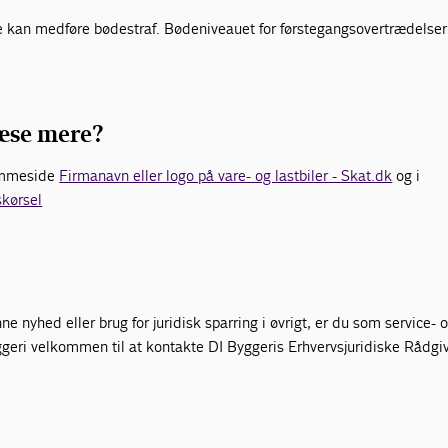
e kan medføre bødestraf. Bødeniveauet for førstegangsovertrædelser
æse mere?
emmeside
Firmanavn eller logo på vare- og lastbiler - Skat.dk
og i
kørsel
e nyhed eller brug for juridisk sparring i øvrigt, er du som service- 
eri velkommen til at kontakte DI Byggeris Erhvervsjuridiske Rådgi