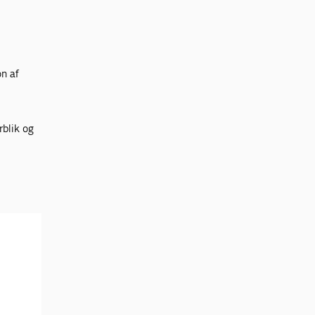
n af
rblik og