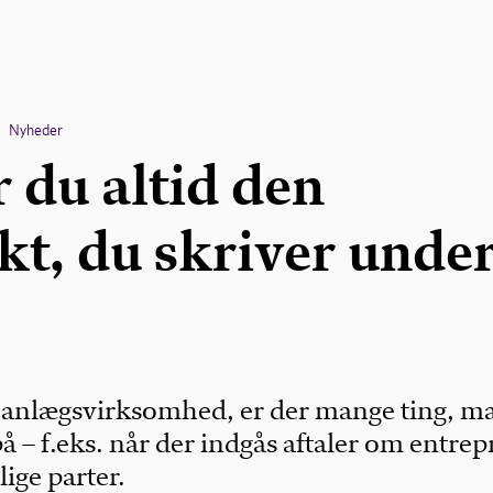
Nyheder
 du altid den
kt, du skriver unde
 anlægsvirksomhed, er der mange ting, m
på – f.eks. når der indgås aftaler om entrep
ige parter.