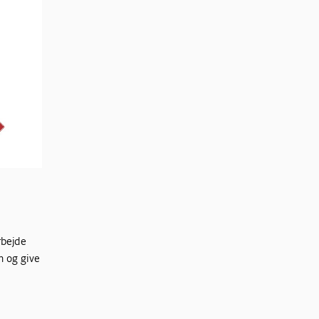
rbejde
n og give