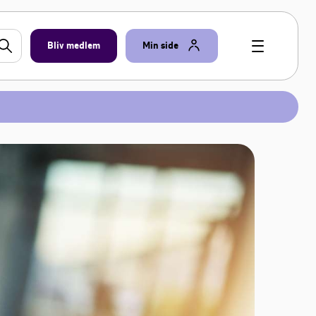
Bliv medlem
Min side