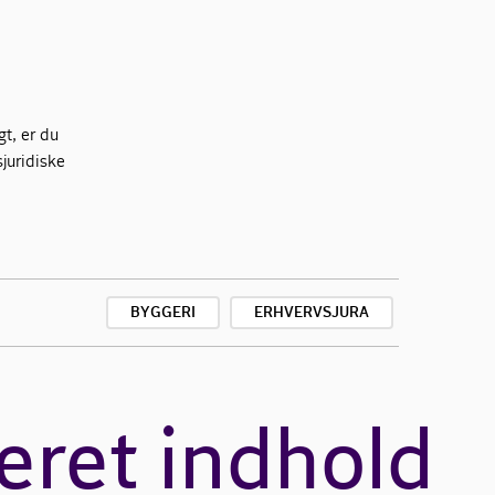
gt, er du
juridiske
BYGGERI
ERHVERVSJURA
eret indhold