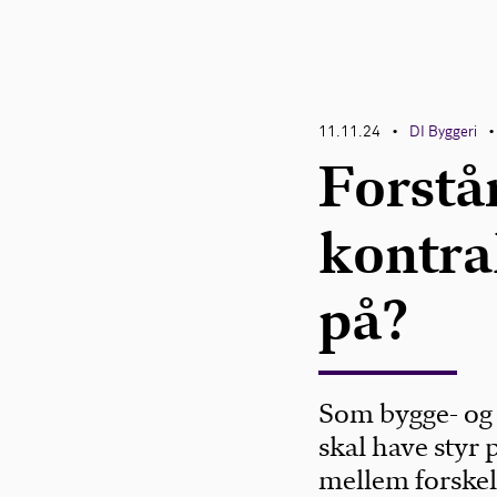
11.11.24
DI Byggeri
•
•
Forstår
kontra
på?
Som bygge- og
skal have styr 
mellem forskell