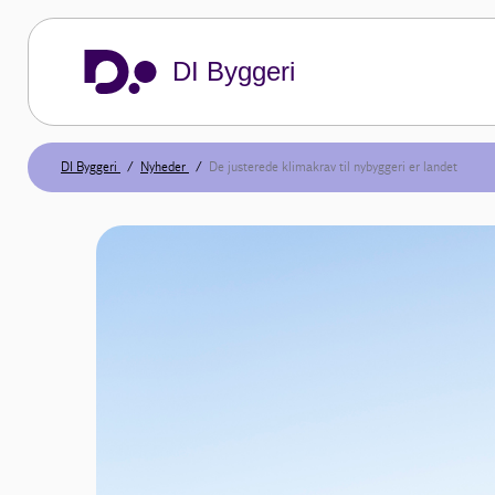
DI Byggeri
DI Byggeri
Nyheder
De justerede klimakrav til nybyggeri er landet