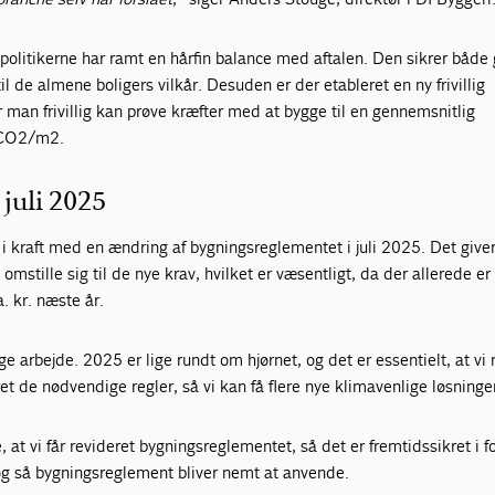
politikerne har ramt en hårfin balance med aftalen. Den sikrer både
il de almene boligers vilkår. Desuden er der etableret en ny frivillig
 man frivillig kan prøve kræfter med at bygge til en gennemsnitlig
 CO2/m2.
 juli 2025
 i kraft med en ændring af bygningsreglementet i juli 2025. Det give
t omstille sig til de nye krav, hvilket er væsentligt, da der allerede er
. kr. næste år.
 arbejde. 2025 er lige rundt om hjørnet, og det er essentielt, at vi 
t de nødvendige regler, så vi kan få flere nye klimavenlige løsninger 
 at vi får revideret bygningsreglementet, så det er fremtidssikret i f
og så bygningsreglement bliver nemt at anvende.