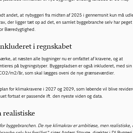
ndt andet, at nybyggeri fra midten af 2025 i gennemsnit kun må udl
v, der ligger tæt op ad det, en samlet byggebranche selv har peget 
for Bæredygtighed.
nkluderet i regnskabet
ærke, at næsten alle bygninger nu er omfattet af kravene, og at
ntieres på bygningstyper. Byggepladsen er også inkluderet, med sin
CO2/m2/år, som skal lægges oveni de nye grænseværdier.
plan for klimakravene i 2027 og 2029, som løbende vil blive revider
uet fortsat er passende ift. den nyeste viden og data.
realistiske
for byggebranchen. De nye klimakrav er ambitiøse, men realistiske, 
branche selv har forslået
," siger Anders Stouge, direktør i DI Byggeri