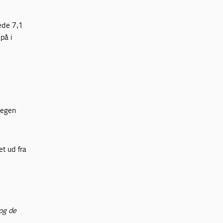
ede 7,1
på i
 egen
et ud fra
og de
.