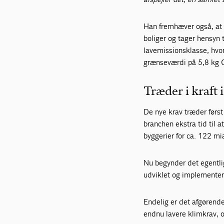
Han fremhæver også, at 
boliger og tager hensyn t
lavemissionsklasse, hvor
grænseværdi på 5,8 kg
Træder i kraft i
De nye krav træder først
branchen ekstra tid til a
byggerier for ca. 122 mia
Nu begynder det egentlige
udviklet og implementere
Endelig er det afgørende,
endnu lavere klimkrav, 