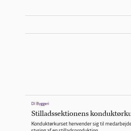
DI Byggeri
Stilladssektionens konduktørk
Konduktørkurset henvender sig til medarbejdere
styring af en stilladsproduktion.