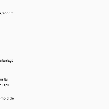
 grønnere
r
 planlagt
nu får
i spil.
orhold de