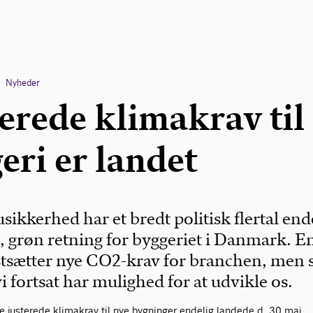
Nyheder
erede klimakrav til
eri er landet
 usikkerhed har et bredt politisk flertal end
s, grøn retning for byggeriet i Danmark. E
astsætter nye CO2-krav for branchen, men
vi fortsat har mulighed for at udvikle os.
e justerede klimakrav til nye bygninger endelig landede d. 30 maj.