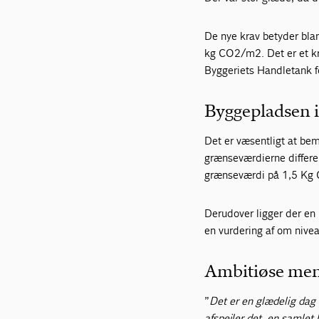
De nye krav betyder bla
kg CO2/m2. Det er et kra
Byggeriets Handletank 
Byggepladsen i
Det er væsentligt at bem
grænseværdierne differe
grænseværdi på 1,5 Kg 
Derudover ligger der en 
en vurdering af om nivea
Ambitiøse men 
”
Det er en glædelig dag 
afspejler det, en samlet 