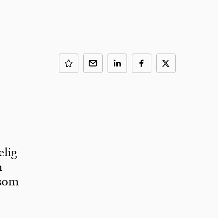
elig
n
 som