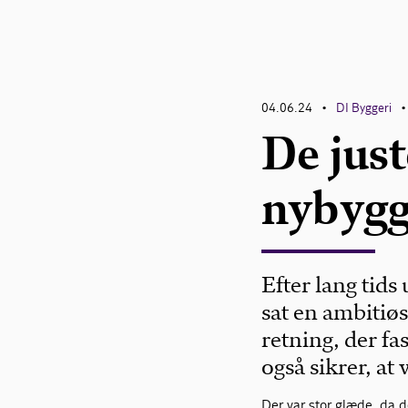
04.06.24
DI Byggeri
•
•
De just
nybygg
Efter lang tids
sat en ambitiø
retning, der f
også sikrer, at 
Der var stor glæde, da d