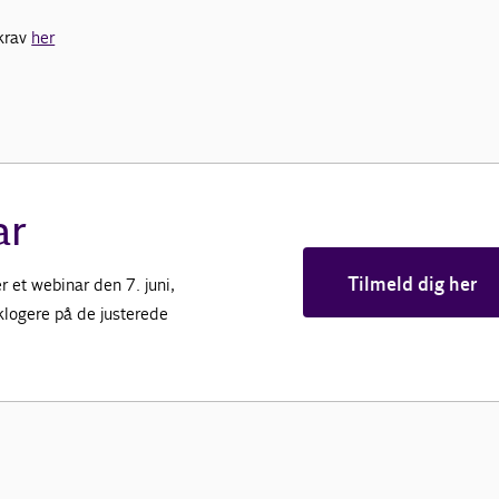
akrav
her
ar
Tilmeld dig her
r et webinar den 7. juni,
klogere på de justerede