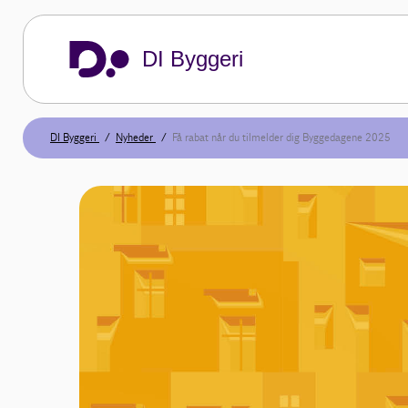
DI Byggeri
DI Byggeri
Nyheder
Få rabat når du tilmelder dig Byggedagene 2025