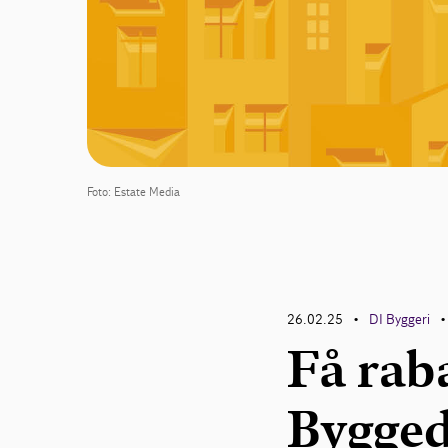
Foto: Estate Media
26.02.25
DI Byggeri
•
•
Få raba
Bygged