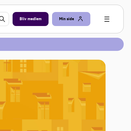
Bliv medlem
Min side