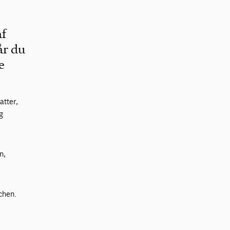
af
år du
e
tter,
g
n,
chen.