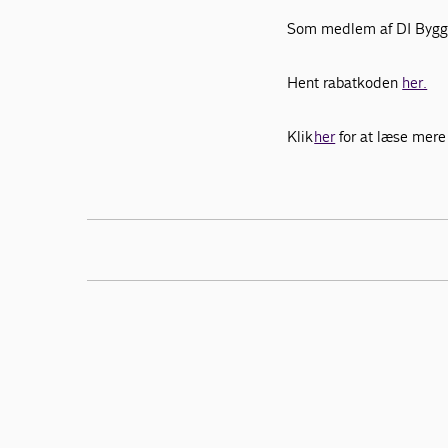
Som medlem af DI Byggeri
Hent rabatkoden
her.
Klik
her
for at læse mere