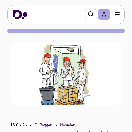
15.06.26
DI Byggeri
Nyheder
•
•