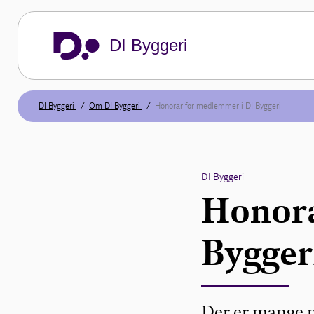
DI Byggeri
DI Byggeri
Om DI Byggeri
Honorar for medlemmer i DI Byggeri
DI Byggeri
Honora
Bygger
Der er mange m