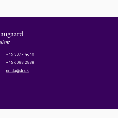
Daugaard
ulent
+45 3377 4640
+45 6088 2888
emda@di.dk