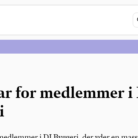
r for medlemmer i
i
edlemmer i DI Byggeri, der yder en mass