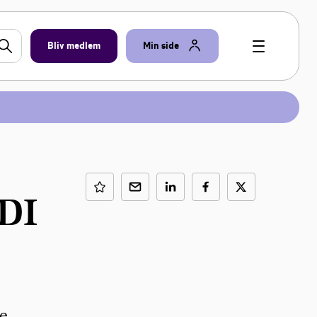
Bliv medlem
Min side
 DI
e