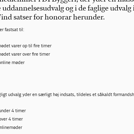
e uddannelsesudvalg og i de faglige udvalg
Find satser for honorar herunder.
 fastsat til:
ødet varer op til fire timer
ødet varer over fire timer
 online møder
gligt udvalg yder en særligt høj indsats, tildeles et såkaldt formands
under 4 timer
over 4 timer
 onlinemøder