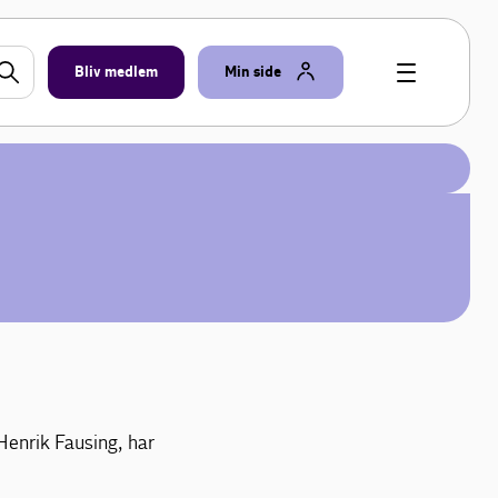
Bliv medlem
Min side
Henrik Fausing, har