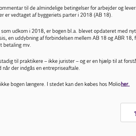
kommentar til de almindelige betingelser for arbejder og leve
 er vedtaget af byggeriets parter i 2018 (AB 18).
ve, som udkom i 2018, er bogen bl.a. blevet opdateret med nyt
sis, en uddybning af forbindelsen mellem AB 18 og ABR 18, 
et betaling mv.
adig til praktikere – ikke jurister – og er en hjælp til at fors
d når der indgås en entrepriseaftale.
 ikke bogen længere. I stedet kan den købes hos Molio
her.