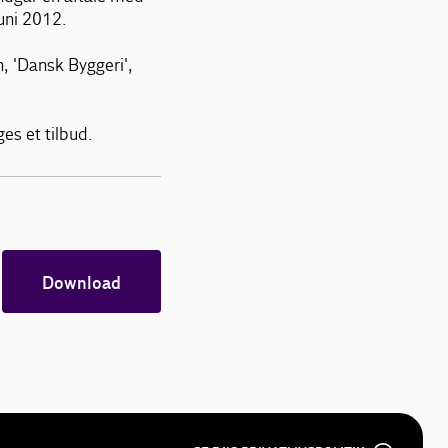
juni 2012.
, 'Dansk Byggeri',
es et tilbud.
Download