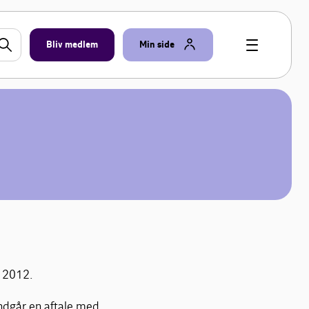
Bliv medlem
Min side
i 2012.
indgår en aftale med