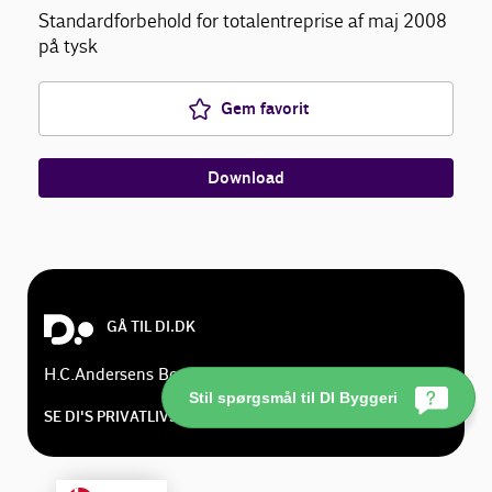
Standardforbehold for totalentreprise af maj 2008
på tysk
Gem favorit
Download
GÅ TIL DI.DK
H.C.Andersens Boulevard 18, 1553 København V
Stil spørgsmål til DI Byggeri
SE DI'S PRIVATLIVSPOLITIK