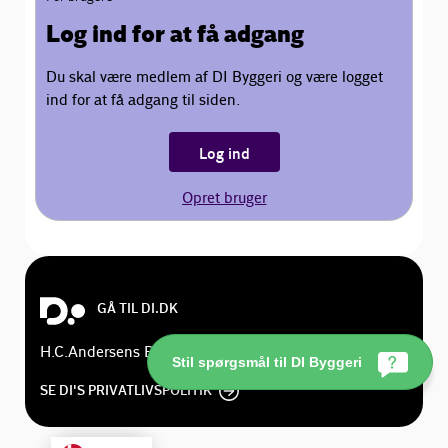
Log ind for at få adgang
Du skal være medlem af DI Byggeri og være logget
ind for at få adgang til siden.
Log ind
Opret bruger
GÅ TIL DI.DK
H.C.Andersens Boulevard 18, 1553 København V
Stil spørgsmål til DI Byggeri
SE DI'S PRIVATLIVSPOLITIK