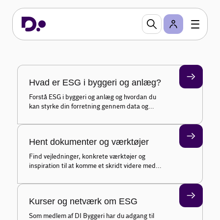
byggeri og anlæg
Her finder du viden, værktøjer og inspiration til at
komme i gang/videre med at arbejde med ESG
som virksomhed i bygge- og anlægsbranchen.
Hvad er ESG i byggeri og anlæg?
Forstå ESG i byggeri og anlæg og hvordan du
kan styrke din forretning gennem data og
dokumentation
Hent dokumenter og værktøjer
Find vejledninger, konkrete værktøjer og
inspiration til at komme et skridt videre med
ESG
Kurser og netværk om ESG
Som medlem af DI Byggeri har du adgang til