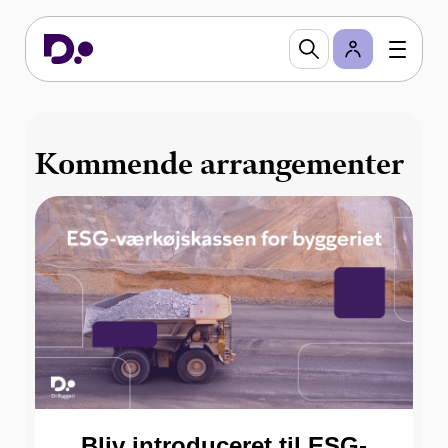
ESG
Som medlem af DI Byggeri har du adgang til kurser
og netværk udviklet specifikt til bygge- og
anlægsbranchens behov.
Kommende arrangementer
Bliv introduceret til ESG-