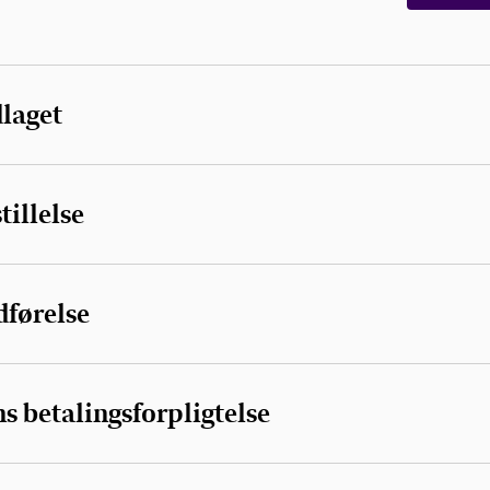
laget
tillelse
dførelse
s betalingsforpligtelse