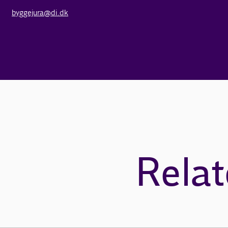
byggejura@di.dk
Relat