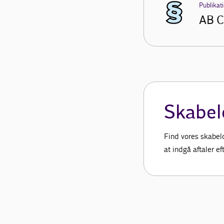
Publikat
AB C
Skabel
Find vores skabel
at indgå aftaler e