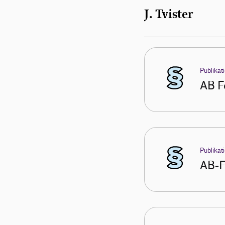
J. Tvister
Publikat
AB F
Publikat
AB-F