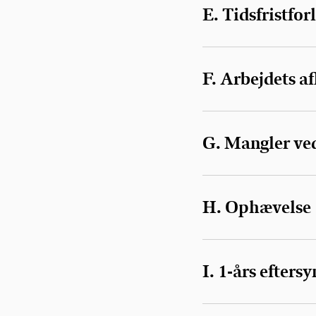
E. Tidsfristfor
F. Arbejdets af
G. Mangler ved
H. Ophævelse
I. 1-års eftersy