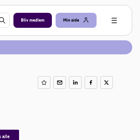
Bliv medlem
Min side
s alle