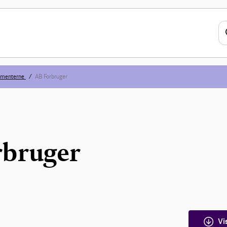
umenterne
AB Forbruger
bruger
Vi