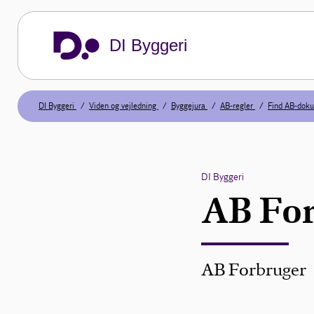
DI Byggeri
DI Byggeri
Viden og vejledning
Byggejura
AB-regler
Find AB-dok
DI Byggeri
AB For
AB Forbruger