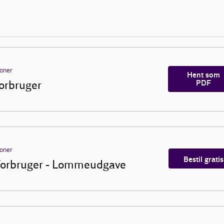
ioner
Hent som
orbruger
PDF
ioner
Bestil gratis
orbruger - Lommeudgave